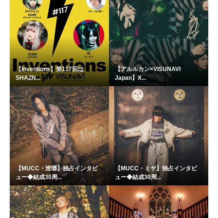
【Inventions】第117回は
【アルルカン×VISUNAVI
SHAZN...
Japan】X...
【MUCC・逹瑯】独占インタビ
【MUCC・ミヤ】独占インタビ
ュー◆結成30周...
ュー◆結成30周...