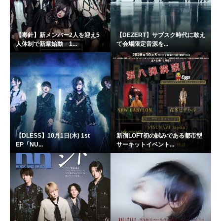
【毒針】新メンバー2人を迎え5
【DEZERT】サブスク時代に敢え
人体制で新章始動 1...
て会場限定音源を...
【DLESS】10月1日(木) 1st
新宿LOFT初の試みである都市型
EP「NU...
サーキットイベント...