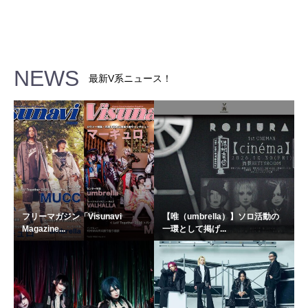
NEWS
最新V系ニュース！
フリーマガジン「Visunavi
【唯（umbrella）】ソロ活動の
Magazine...
一環として掲げ...