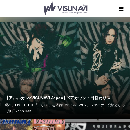
【MUCC・逹瑯】独占インタビュー◆結成30周年イヤー目前
向と...
となる
来年結成30周年を迎えるMUCC。VISUNAVI Japanでは９月５日、６日
⽔⼾市⺠会館 グロービス...