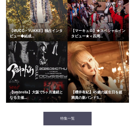
【MUCC・YUKKE】独占インタ
【マーキュロ】★スペシャルイン
ビュー◆結成...
タビュー★＜四周...
【umbrella】大阪で5ヶ月連続と
【櫻井有紀】45歳の誕生日を超
なる主催...
満員の新バンドS...
特集一覧