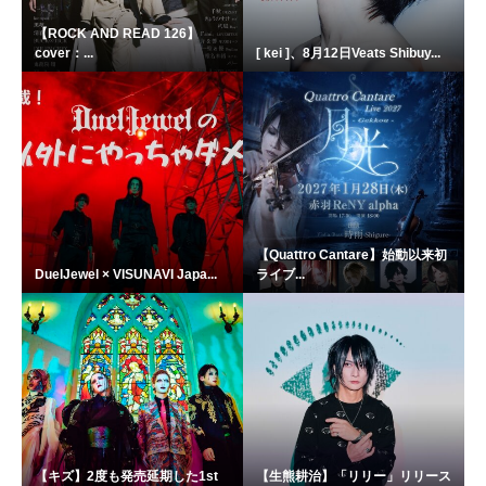
【ROCK AND READ 126】
cover：...
[ kei ]、8月12日Veats Shibuy...
【Quattro Cantare】始動以来初
DuelJewel × VISUNAVI Japa...
ライブ...
【キズ】2度も発売延期した1st
【生熊耕治】「リリー」リリース