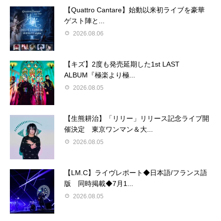
【Quattro Cantare】始動以来初ライブを豪華
ゲスト陣と...
2026.08.06
【キズ】2度も発売延期した1st LAST
ALBUM『極楽より極...
2026.08.05
【生熊耕治】「リリー」リリース記念ライブ開
催決定 東京ワンマン＆大...
2026.08.05
【LM.C】ライヴレポート◆日本語/フランス語
版 同時掲載◆7月1...
2026.08.05