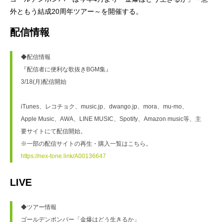
外ともう結成20周年ツアー～を開催する。
配信情報
◆配信情報

『配信者に便利な歌抜きBGM集』

3/18(月)配信開始

iTunes、レコチョク、music.jp、dwango.jp、mora、mu-mo、

Apple Music、AWA、LINE MUSIC、Spotify、Amazon music等、主
要サイトにて配信開始。

https://nex-tone.link/A00136647
LIVE
◆ツアー情報

ゴールデンボンバー「金爆はどう生きるか」
