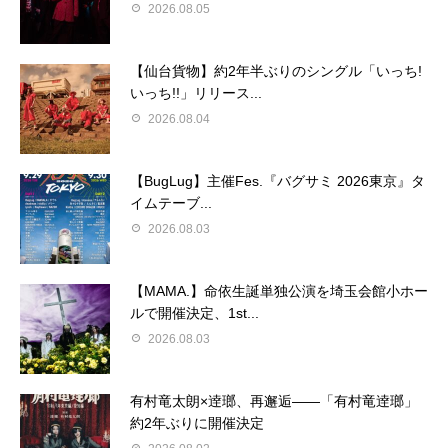
2026.08.05
【仙台貨物】約2年半ぶりのシングル「いっち!
いっち!!」リリース...
2026.08.04
【BugLug】主催Fes.『バグサミ 2026東京』タ
イムテーブ...
2026.08.03
【MAMA.】命依生誕単独公演を埼玉会館小ホー
ルで開催決定、1st...
2026.08.03
有村竜太朗×逹瑯、再邂逅――「有村竜逹瑯」
約2年ぶりに開催決定