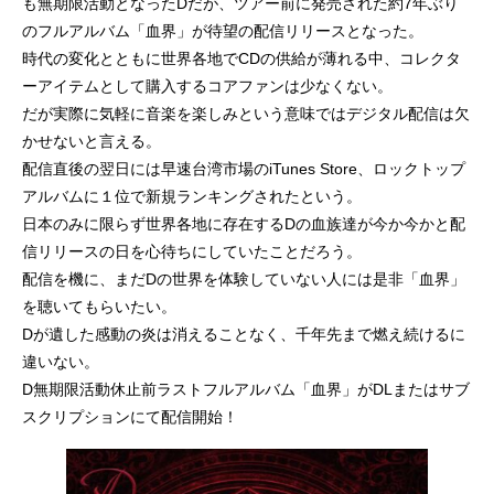
も無期限活動となったDだが、ツアー前に発売された約7年ぶり
のフルアルバム「血界」が待望の配信リリースとなった。
時代の変化とともに世界各地でCDの供給が薄れる中、コレクタ
ーアイテムとして購入するコアファンは少なくない。
だが実際に気軽に音楽を楽しみという意味ではデジタル配信は欠
かせないと言える。
配信直後の翌日には早速台湾市場のiTunes Store、ロックトップ
アルバムに１位で新規ランキングされたという。
日本のみに限らず世界各地に存在するDの血族達が今か今かと配
信リリースの日を心待ちにしていたことだろう。
配信を機に、まだDの世界を体験していない人には是非「血界」
を聴いてもらいたい。
Dが遺した感動の炎は消えることなく、千年先まで燃え続けるに
違いない。
D無期限活動休止前ラストフルアルバム「血界」がDLまたはサブ
スクリプションにて配信開始！