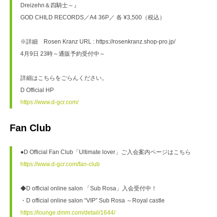
Dreizehn＆四騎士～』

GOD CHILD RECORDS／A4 36P／ 各 ¥3,500（税込）

※詳細　Rosen Kranz URL : https://rosenkranz.shop-pro.jp/

4月9日 23時～通販予約受付中～

詳細はこちらをごらんください。

https://www.d-gcr.com/
Fan Club
https://www.d-gcr.com/fan-club
◆D official online salon 「Sub Rosa」入会受付中！

https://lounge.dmm.com/detail/1644/