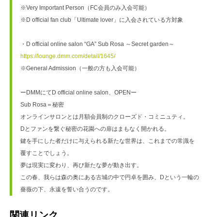
※Very Important Person（FC会員のみ入会可能） 

※D official fan club「Ultimate lover」に入会されている方対象

https://lounge.dmm.com/detail/1645/
※General Admission（一般の方も入会可能）

ーDMMにてD official online salon、OPENー

Sub Rosa＝秘密

オンラインサロンとは月額会員制のクローズド・コミニュティ。

Dとファンを繋ぐ秘密の花園への扉はまもなく開かれる。

鍵を手にした者だけに与えられる新たな世界は、これまでの常識を
覆すことでしょう。

夢は現実に変わり、再び新たな夢が動き出す。

この春、我らは森の奥にある古城の中で円卓を囲み、Dという一輪の
薔薇の下、永遠を誓い合うのです。
関連リンク