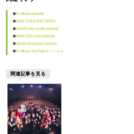
◆
D official website
◆
GOD CHILD RECORDS
◆
ASAGI solo works website
◆
HIDE-ZOU solo website
◆
Studio Rosarium website
◆
D official YouTubeチャンネル
関連記事を見る