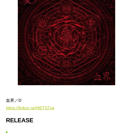
血界／D
https://linkco.re/Ht5TS7va
RELEASE