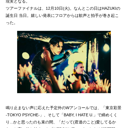
現実となる。
ツアーファイナルは、12月10日(火)。なんとこの日はHAZUKIの
誕生日 当日。嬉しい発表にフロアからは歓声と拍手が巻き起こ
った。
鳴り止まない声に応えた予定外のWアンコールでは、「東京彩景
-TOKYO PSYCHE-」、そして「BABY, I HATE U.」で締めくく
り...かと思ったのも束の間、「だって(君達のこと)愛してるか