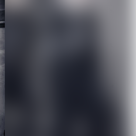
【唯（umbrella）】ソロ活
動の一環として掲げる屋号
「路地裏堂...
2026.08.08
【DEZERT】サブスク時代
に敢えて会場限定音源を出
す意図とは？メ...
2026.08.08
【DLESS】10月1日(木) 1st
EP「NUMB」Relea...
2026.08.07
【ROCK AND READ 126】
cover：シド◆ファン投票...