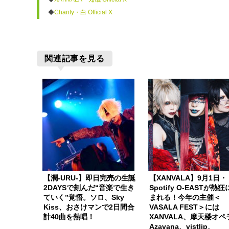
◆
Chanty・白 Official X
関連記事を見る
【潤-URU-】即日完売の生誕
【XANVALA】9月1日・
2DAYSで刻んだ“音楽で生き
Spotify O-EASTが熱
ていく”覚悟。ソロ、Sky
まれる！今年の主催＜
Kiss、おさけマンで2日間合
VASALA FEST＞には
計40曲を熱唱！
XANVALA、摩天楼オペ
Azavana、vistlip、