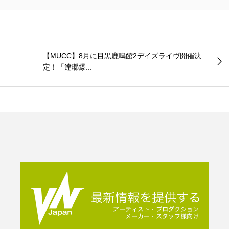
【MUCC】8月に目黒鹿鳴館2デイズライヴ開催決
定！「逹瑯爆...