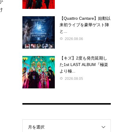
が
け
【Quattro Cantare】始動以
来初ライブを豪華ゲスト陣
と...
2026.08.06
【キズ】2度も発売延期し
た1st LAST ALBUM『極楽
より極...
2026.08.05
月を選択