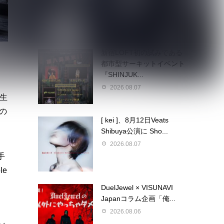
2026.08.07
新宿LOFT初の試みである
都市型サーキットイベント
『SHINJUK...
ン
2026.08.07
の生
の
[ kei ]、8月12日Veats
Shibuya公演に Sho...
2026.08.07
手
e
DuelJewel × VISUNAVI
Japanコラム企画「俺...
2026.08.06
、