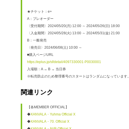
★チケット：e+
A：プレオーダー
〈受付期間〉2024/05/20(月) 12:00 ～ 2024/05/26(日) 18:00
〈入金期間〉2024/05/28(火) 13:00 ～ 2024/05/31(金) 21:00
B：一般発売
〈発売日〉2024/06/08(土) 10:00 ～
■購入ページURL
https://eplus.jp/sf/detail/4097330001-P0030001
入場順：A → B → 当日券
※転売防止のため整理番号のスタートはランダムになっています
関連リンク
【各MEMBER OFFICIAL】
◆
XANVALA・Yuhma Official X
◆
XANVALA・70. Official X
◆
XANVALA・知哉 Official X