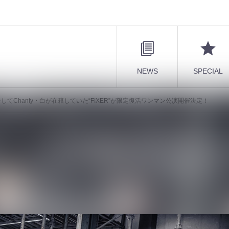
NEWS
SPECIAL
哉、そしてChanty・白が在籍していた“FIXER”が限定復活ワンマン公演開催決定！
、70.、知哉、そしてChanty・白が在籍して
公演開催決定！