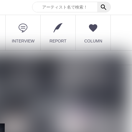
INTERVIEW
REPORT
COLUMN
い
最新記事
【毒針】新メンバー2人を
迎え5人体制で新章始動
1st EP「堕影...
2026.08.08