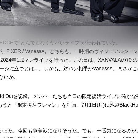
EDGEで"とんでもなくヤバいライブ"が行われていた。
FIXER / VanessA。どちらも、一時期のヴィジュアルシー
24年に2マンライブを行った。この日は、XANVALAの70.
テージに立つとは…。しかも、対バン相手がVanessA。まさかこ
ないか。
d Outを記録。メンバーたちも当日の限定復活ライブに確かな
「限定復活ワンマン」を計画。7月1日(月)に池袋BlackHol
多かった。今回も争奪戦になりそうだ。でも、一番気になるのが