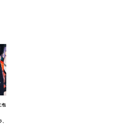
狂に包
ラ、