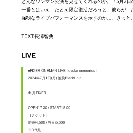
どんなワンマン公演を見せてくれるのか。「5月2
一番とはいえ、たとえ限定復活だろうと、彼らが、
強靱なライブパフォーマンスを示すのか…。きっと
TEXT:長澤智典
LIVE
■FIXER ONEMAN LIVE ｢evoke memories｣
2024年7月1日(月) 池袋BlackHole
出演:FIXER
OPEN17:30 / START18:00
［チケット］
前売\4,500 / 当日\5,000
※D代別