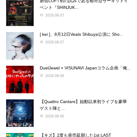
新宿LOFT初の試みである都市型サーキットイ
ベント『SHINJUK...
2026.08.07
[ kei ]、8月12日Veats Shibuya公演に Sho...
2026.08.07
DuelJewel × VISUNAVI Japanコラム企画「俺...
2026.08.06
【Quattro Cantare】始動以来初ライブを豪華
ゲスト陣と...
2026.08.06
【キズ】2度も発売延期した1st LAST