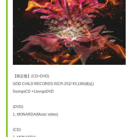
【限定盤】(CD+DVD)
GOD CHILD RECORDS /GCR-252/ ¥3,190(税込)
5songsCD +1songsDVD
(DVD)
1, MONARDA(Music video)
(CD)