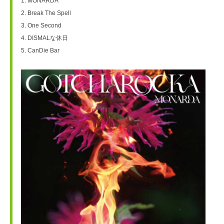
1. MONARDA
2. Break The Spell
3. One Second
4. DISMALな休日
5. CanDie Bar