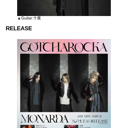
▲Guitar.十夜
RELEASE