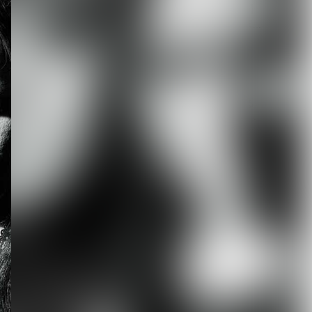
【ROCK AND READ 126】
cover：シド◆ファン投票...
2026.08.07
新宿LOFT初の試みである
都市型サーキットイベント
『SHINJUK...
2026.08.07
[ kei ]、8月12日Veats
Shibuya公演に Sho...
2026.08.07
DuelJewel × VISUNAVI
Japanコラム企画「俺...