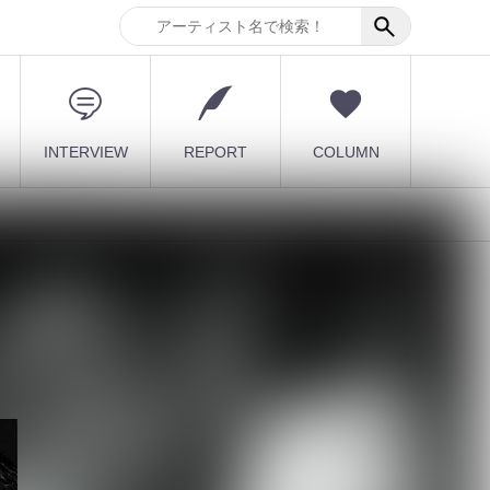
INTERVIEW
REPORT
COLUMN
最新記事
【DLESS】10月1日(木) 1st
EP「NUMB」Relea...
2026.08.07