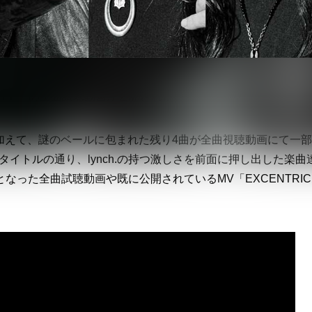
CE-EP』の全曲試聴動画が公開された。
に加えて、謎のベールに包まれた残り4曲が全曲視聴動画にて一
うタイトルの通り、lynch.の持つ激しさを前面に押し出した楽曲
った全曲試聴動画や既に公開されているMV「EXCENTRI