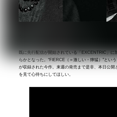
５人組ロックバンド・lynch. 待望の新作『FIER
既に先行配信が開始されている「EXCENTRIC」
らかとなった。“FIERCE（＝激しい・獰猛）”とい
が収録された今作。来週の発売まで是非、本日公開とな
を見て心待ちにしてほしい。