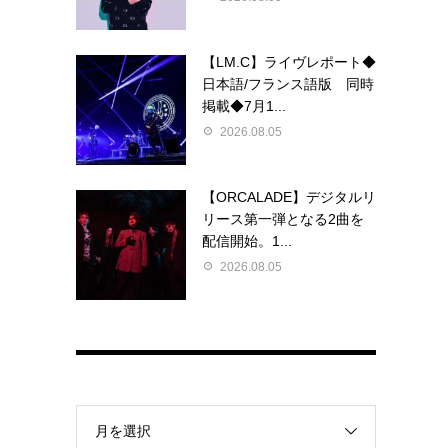
【LM.C】ライヴレポート◆
日本語/フランス語版 同時
掲載◆7月1...
2026.08.05
【ORCALADE】デジタルリ
リース第一弾となる2曲を
配信開始。1...
2026.08.05
月を選択