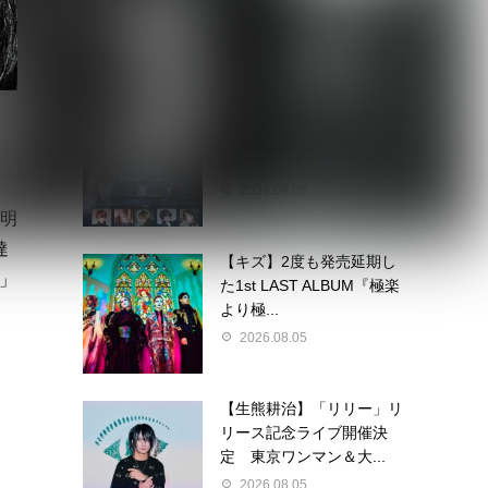
2026.08.06
【Quattro Cantare】始動以
来初ライブを豪華ゲスト陣
と...
2026.08.06
部明
達
【キズ】2度も発売延期し
C」
た1st LAST ALBUM『極楽
より極...
2026.08.05
【生熊耕治】「リリー」リ
リース記念ライブ開催決
定 東京ワンマン＆大...
2026.08.05