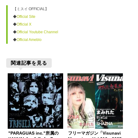
【ミスイ OFFICIAL】

◆
Official Site
◆
Official X
◆
Official Youtube Channel
◆
Official Ameblo
関連記事を見る
"PARAGUAS inc."所属の
フリーマガジン「Visunavi