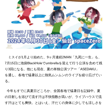
ミスイが1月より始めた、9ヶ月連続2MAN「九死に一生」も、
7月15日に池袋BlackHoleでumbrellaを迎えて行う公演を含めて残
り3回になる。他にも現在、夏の単独公演ツアー「ASEDAKU」
を通し、各地で猛暑以上に熱気ムンムンのライブを繰り広げてい
る。
今年もすでに真夏日どころか、全国各地で猛暑日を記録中。夏
の日射しを浴びて流す汗は不快指数が高いが、ライブハウスで流
す汗はとても爽快。とはいえ、汗だくの身体に少しでも涼しさを