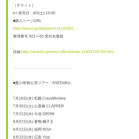
［チケット］
e+:発売日　8/3(土) 10:00
■購入ページURL
https://eplus.jp/sf/detail/4132100001
整理番号 A01〜50 受付先着順 
詳細:
https://ameblo.jp/misui-official/entry-12858158709.html
…………………………………………
■夏の単独公演ツアー「ASEDAKU」
7月18日(木) 札幌 CrazyMonkey
7月30日(火) 心斎橋 CLAPPER
7月31日(水) 今池 GROW
8月07日(水) 巣鴨 獅子王
8月21日(水) 福岡 INSA
8月22日(木) 広島 Yise