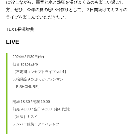
に??しながら、轟音と水と熱狂を浴びまくるのも楽しい過ごし
方。ぜひ、今年の夏の思い出作りとして、２日間続けてミスイの
ライブを楽しんでいただきたい。
TEXT:長澤智典
LIVE
2024年8月30日(金)
仙台 spaceZero
【不定期コンセプトライブ vol.4】
50名限定★水ぶっかけワンマン
「BISHONURE」
開場 18:30 / 開演 19:00
前売 \4,000 / 当日 \4,500（各D代別）
［出演］ミスイ
メンバー服装：アロハシャツ