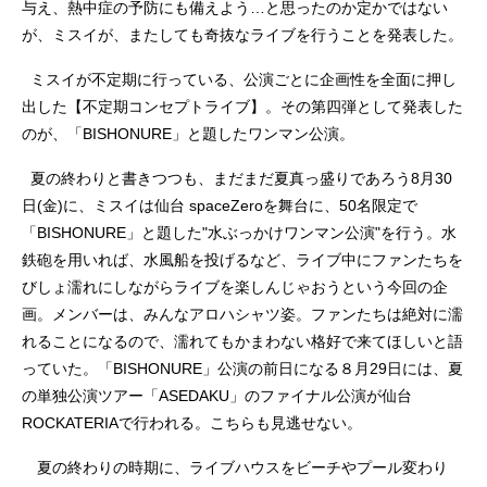
与え、熱中症の予防にも備えよう…と思ったのか定かではない
が、ミスイが、またしても奇抜なライブを行うことを発表した。
ミスイが不定期に行っている、公演ごとに企画性を全面に押し
出した【不定期コンセプトライブ】。その第四弾として発表した
のが、「BISHONURE」と題したワンマン公演。
夏の終わりと書きつつも、まだまだ夏真っ盛りであろう8月30
日(金)に、ミスイは仙台 spaceZeroを舞台に、50名限定で
「BISHONURE」と題した"水ぶっかけワンマン公演"を行う。水
鉄砲を用いれば、水風船を投げるなど、ライブ中にファンたちを
びしょ濡れにしながらライブを楽しんじゃおうという今回の企
画。メンバーは、みんなアロハシャツ姿。ファンたちは絶対に濡
れることになるので、濡れてもかまわない格好で来てほしいと語
っていた。「BISHONURE」公演の前日になる８月29日には、夏
の単独公演ツアー「ASEDAKU」のファイナル公演が仙台
ROCKATERIAで行われる。こちらも見逃せない。
夏の終わりの時期に、ライブハウスをビーチやプール変わり