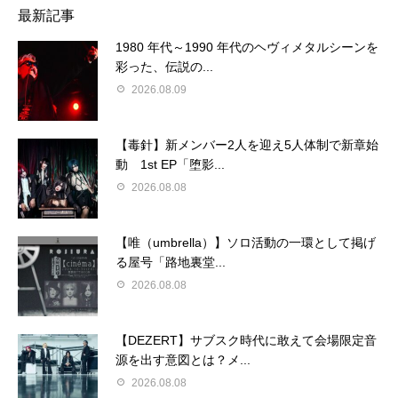
最新記事
1980 年代～1990 年代のヘヴィメタルシーンを
彩った、伝説の...
2026.08.09
【毒針】新メンバー2人を迎え5人体制で新章始
動 1st EP「堕影...
2026.08.08
【唯（umbrella）】ソロ活動の一環として掲げ
る屋号「路地裏堂...
2026.08.08
【DEZERT】サブスク時代に敢えて会場限定音
源を出す意図とは？メ...
2026.08.08