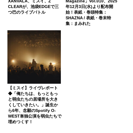
XANVALA、ミスイ、Z
Magazine」Vol.010、2025
CLEARが、池袋EDGEで三
年12月3日(水)より配布開
つ巴のライブバトル
始！表紙・巻頭特集：
SHAZNA / 表紙・巻末特
集：まみれた
【ミスイ】ライヴレポート
◆「俺たちは、もっともっ
と弱虫たちの居場所を大き
くしていきたい。」誕生か
ら6年、念願のSpotify O-
WEST単独公演を弱虫たちで
埋めつくす！