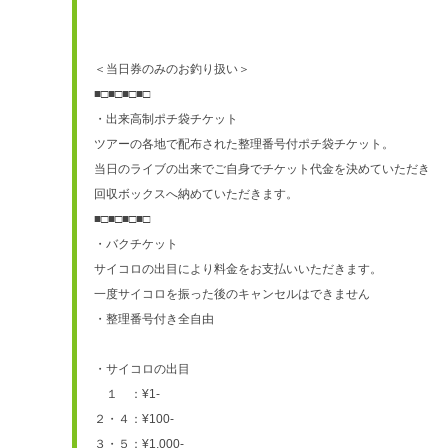
＜当日券のみのお釣り扱い＞
■□■□■□■□
・出来高制ポチ袋チケット
ツアーの各地で配布された整理番号付ポチ袋チケット。
当日のライブの出来でご自身でチケット代金を決めていただき
回収ボックスへ納めていただきます。
■□■□■□■□
・バクチケット
サイコロの出目により料金をお支払いいただきます。
一度サイコロを振った後のキャンセルはできません
・整理番号付き全自由
・サイコロの出目
　１　：¥1-
２・４：¥100-
３・５：¥1,000-