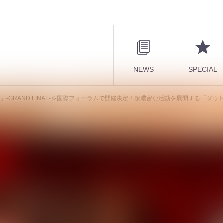
NEWS
SPECIAL
-GRAND FINAL-を国際フォーラムで開催決定！超濃密な活動を展開する「ダウト」の次なる的
25「極∀楽」-GRAND FINAL-を国際フ
展開する「ダウト」の次なる的(まと)
サートホールで魅せるエンタメショー！