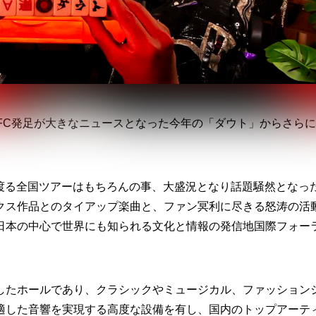
FC発足が大きなニュースとなった今年の「ダウト」からさら
に渡る全国ツアーはもちろんの事、大盛況となり話題騒然となっ
クス作品とのタイアップ楽曲と、ファン冥利に尽きる怒涛の活
日本の中心で世界にも知られる文化と情報の発信地国際フォー
したホールであり、クラシックやミュージカル、ファッション
適した音響を実現する高度な設備を有し、国内のトップアーテ