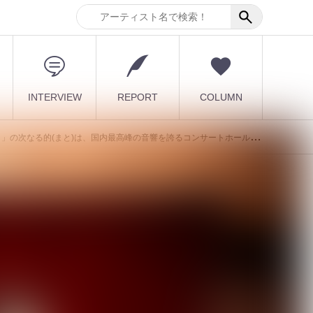
INTERVIEW
REPORT
COLUMN
(まと)は、国内最高峰の音響を誇るコンサートホールで魅せるエンタメショー！！
ォ
最新記事
[ kei ]、8月12日Veats
Shibuya公演に Sho...
！
2026.08.07