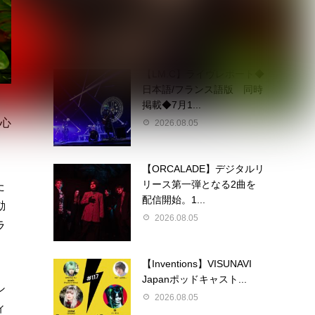
定 東京ワンマン＆大...
2026.08.05
【LM.C】ライヴレポート◆
日本語/フランス語版 同時
掲載◆7月1...
に心
2026.08.05
【ORCALADE】デジタルリ
リース第一弾となる2曲を
た
配信開始。1...
動
2026.08.05
ラ
【Inventions】VISUNAVI
Japanポッドキャスト...
シ
2026.08.05
ィ