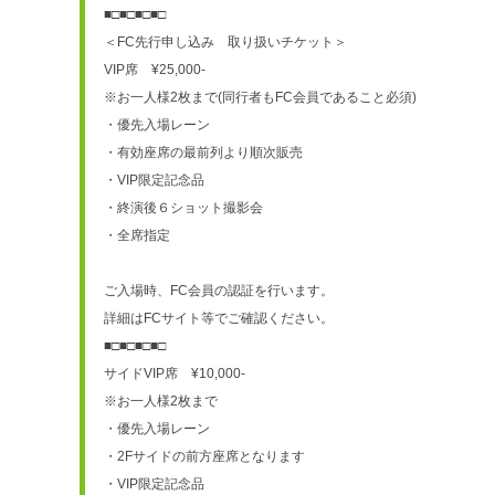
■□■□■□■□
＜FC先行申し込み　取り扱いチケット＞
VIP席　¥25,000-
※お一人様2枚まで(同行者もFC会員であること必須)
・優先入場レーン
・有効座席の最前列より順次販売
・VIP限定記念品
・終演後６ショット撮影会
・全席指定
ご入場時、FC会員の認証を行います。
詳細はFCサイト等でご確認ください。
■□■□■□■□
サイドVIP席　¥10,000-
※お一人様2枚まで
・優先入場レーン
・2Fサイドの前方座席となります
・VIP限定記念品