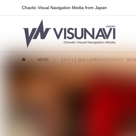
Chaotic Visual Navigation Media from Japan
NEWS
【ダウト】祝成人18周年記念TOUR'25「極∀楽」
【ダウト】祝成人18周年記念TOUR'
ーラムで開催決定！超濃密な活動を
は、国内最高峰の音響を誇るコン
2024.08.01
ライブ情報