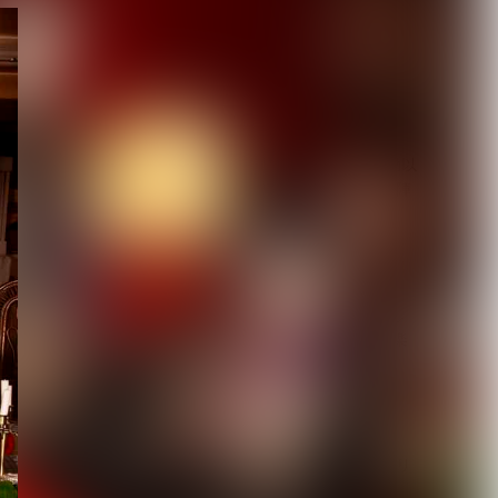
DuelJewel × VISUNAVI
Japanコラム企画「俺...
2026.08.06
【Quattro Cantare】始動以
来初ライブを豪華ゲスト陣
と...
2026.08.06
【キズ】2度も発売延期し
た1st LAST ALBUM『極楽
より極...
2026.08.05
【生熊耕治】「リリー」リ
リース記念ライブ開催決