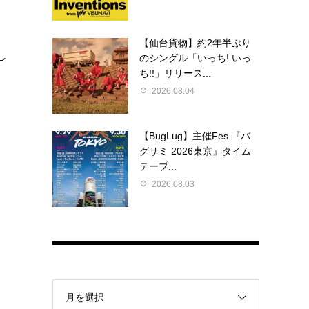
【仙台貨物】約2年半ぶり
し
のシングル「いっち! いっ
ち!!」リリース...
2026.08.04
【BugLug】主催Fes.『バ
グサミ 2026東京』タイム
テーブ...
2026.08.03
月を選択