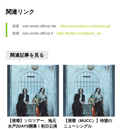
関連リンク
逹瑯　solo works official site　
https://www.tatsuro-soloworks.jp/
逹瑯　solo works official X　
https://twitter.com/tatsuro_sw
関連記事を見る
【逹瑯】ソロツアー、地元
【逹瑯（MUCC）】待望の
水戸2DAYS開幕！初日公演
ニューシングル