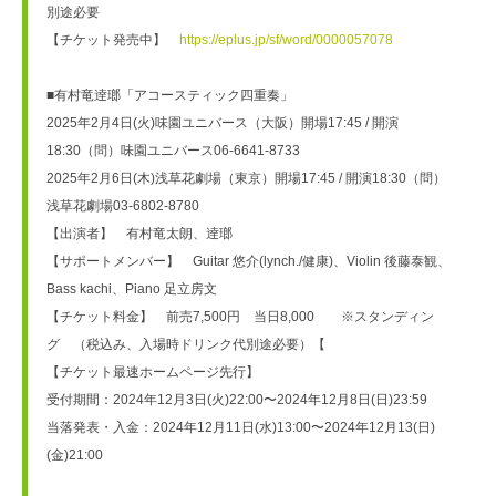
別途必要　
【チケット発売中】　
https://eplus.jp/sf/word/0000057078
■有村竜逹瑯「アコースティック四重奏」
2025年2月4日(火)味園ユニバース（大阪）開場17:45 / 開演
18:30（問）味園ユニバース06-6641-8733
2025年2月6日(木)浅草花劇場（東京）開場17:45 / 開演18:30（問）
浅草花劇場03-6802-8780
【出演者】　有村竜太朗、逹瑯
【サポートメンバー】　Guitar 悠介(lynch./健康)、Violin 後藤泰観、
Bass kachi、Piano 足立房文
【チケット料金】　前売7,500円　当日8,000　　※スタンディン
グ　（税込み、入場時ドリンク代別途必要）【
【チケット最速ホームページ先行】
受付期間：2024年12月3日(火)22:00〜2024年12月8日(日)23:59
当落発表・入金：2024年12月11日(水)13:00〜2024年12月13(日)
(金)21:00