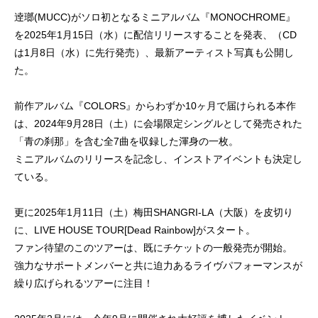
逹瑯(MUCC)がソロ初となるミニアルバム『MONOCHROME』
を2025年1月15日（水）に配信リリースすることを発表、（CD
は1月8日（水）に先行発売）、最新アーティスト写真も公開し
た。
前作アルバム『COLORS』からわずか10ヶ月で届けられる本作
は、2024年9月28日（土）に会場限定シングルとして発売された
「青の刹那」を含む全7曲を収録した渾身の一枚。
ミニアルバムのリリースを記念し、インストアイベントも決定し
ている。
更に2025年1月11日（土）梅田SHANGRI-LA（大阪）を皮切り
に、LIVE HOUSE TOUR[Dead Rainbow]がスタート。
ファン待望のこのツアーは、既にチケットの一般発売が開始。
強力なサポートメンバーと共に迫力あるライヴパフォーマンスが
繰り広げられるツアーに注目！