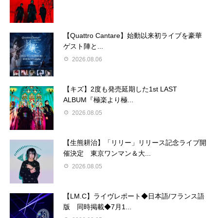
【Quattro Cantare】始動以来初ライブを豪華
ゲスト陣と...
2026.08.06
【キズ】2度も発売延期した1st LAST
ALBUM『極楽より極...
2026.08.05
【生熊耕治】「リリー」リリース記念ライブ開
催決定 東京ワンマン＆大...
2026.08.05
【LM.C】ライヴレポート◆日本語/フランス語
版 同時掲載◆7月1...