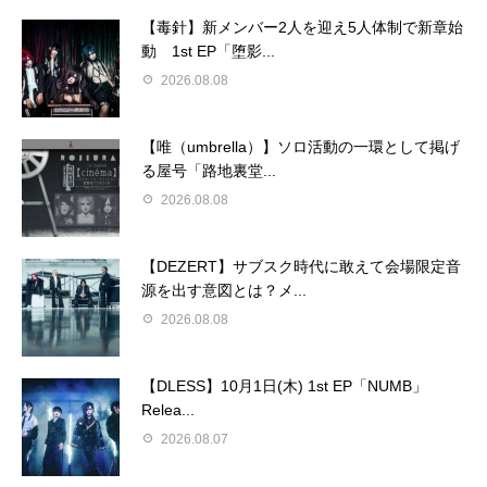
【毒針】新メンバー2人を迎え5人体制で新章始
動 1st EP「堕影...
2026.08.08
【唯（umbrella）】ソロ活動の一環として掲げ
る屋号「路地裏堂...
2026.08.08
【DEZERT】サブスク時代に敢えて会場限定音
源を出す意図とは？メ...
2026.08.08
【DLESS】10月1日(木) 1st EP「NUMB」
Relea...
2026.08.07