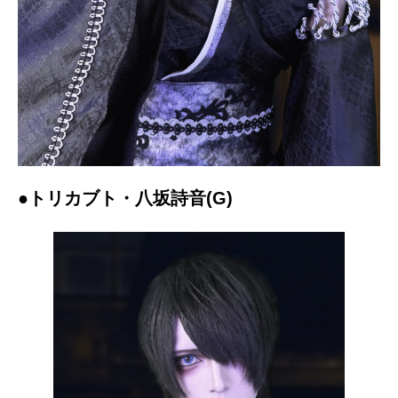
●トリカブト・八坂詩音(G)