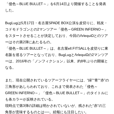
「侵色～BLUE BULLET～」を6月14日より開催することを発表
した。
BugLugは5月17日・名古屋SPADE BOX公演を皮切りに、戦友・
コドモドラゴンとの2マンツアー「侵色～GREEN INFERNO～」
をスタートさせることが決定しており、今回のΛrlequiΩとのツア
ーはその第2弾にあたるもの。
「侵色～BLUE BULLET～」は、名古屋ell.FITSALLを皮切りに東
名阪を巡るツアーとなっており、BugLugとΛrlequiΩの2マンツア
ーは、2016年の「ノンフィクション」以来、約8年ぶりの開催と
なる。
また、現在公開されているツアーフライヤーには、“緑”“青”“赤”の
三角形があしらわれており、これまで発表された「侵色～
GREEN INFERNO～」「侵色～BLUE BULLET～」のタイトルに
も各カラーが反映されている。
現時点で第3弾の詳細は明かされていないが、残された“赤”の三
角形が意味するものとは──。続報にも注目したい。