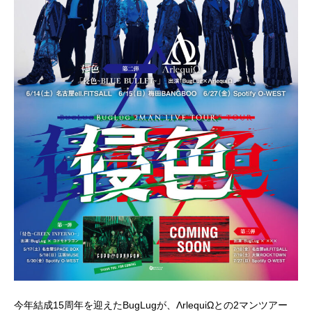
今年結成15周年を迎えたBugLugが、ΛrlequiΩとの2マンツアー