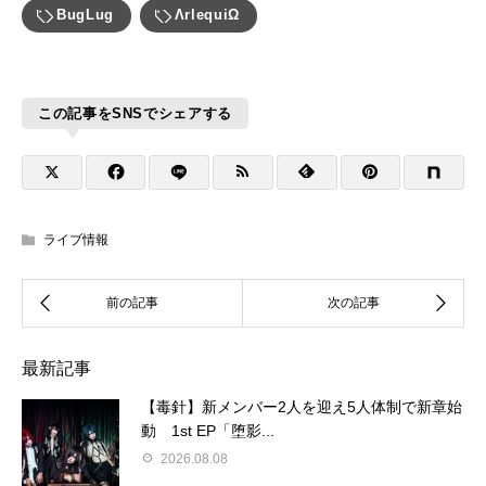
BugLug
ΛrlequiΩ
この記事をSNSでシェアする
ライブ情報
最新記事
【毒針】新メンバー2人を迎え5人体制で新章始
動 1st EP「堕影...
2026.08.08