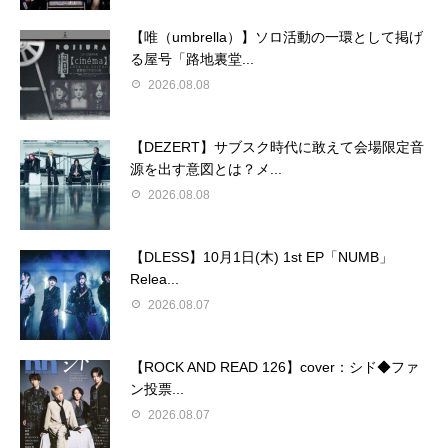
【唯（umbrella）】ソロ活動の一環として掲げ
る屋号「路地裏堂...
2026.08.08
【DEZERT】サブスク時代に敢えて会場限定音
源を出す意図とは？メ...
2026.08.08
【DLESS】10月1日(木) 1st EP「NUMB」
Relea...
2026.08.07
【ROCK AND READ 126】cover：シド◆ファ
ン投票...
2026.08.07