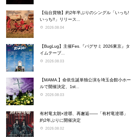
【仙台貨物】約2年半ぶりのシングル「いっち!
いっち!!」リリース...
2026.08.04
【BugLug】主催Fes.『バグサミ 2026東京』タ
イムテーブ...
2026.08.03
【MAMA.】命依生誕単独公演を埼玉会館小ホー
ルで開催決定、1st...
2026.08.03
有村竜太朗×逹瑯、再邂逅――「有村竜逹瑯」
約2年ぶりに開催決定
2026.08.02