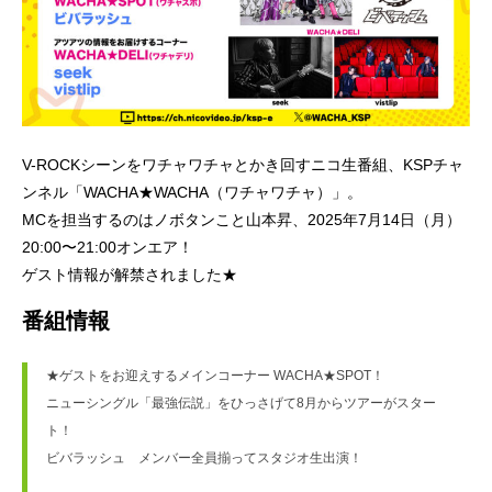
V-ROCKシーンをワチャワチャとかき回すニコ生番組、KSPチャ
ンネル「WACHA★WACHA（ワチャワチャ）」。
MCを担当するのはノボタンこと山本昇、2025年7月14日（月）
20:00〜21:00オンエア！
ゲスト情報が解禁されました★
番組情報
★ゲストをお迎えするメインコーナー WACHA★SPOT！
ニューシングル「最強伝説」をひっさげて8月からツアーがスター
ト！
ビバラッシュ　メンバー全員揃ってスタジオ生出演！