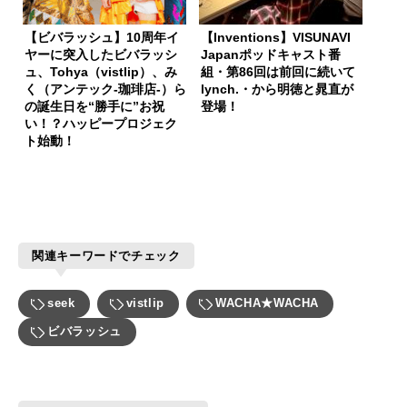
【ビバラッシュ】10周年イ
【Inventions】VISUNAVI
ヤーに突入したビバラッシ
Japanポッドキャスト番
ュ、Tohya（vistlip）、み
組・第86回は前回に続いて
く（アンテック-珈琲店-）ら
lynch.・から明徳と晁直が
の誕生日を“勝手に”お祝
登場！
い！？ハッピープロジェク
ト始動！
関連キーワードでチェック
seek
vistlip
WACHA★WACHA
ビバラッシュ