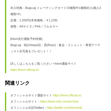
封入特典：BugLug トレーディングカード15種類中1種類封入(個人3
種類×5）
定価：1,350円(本体価格：￥1,228)
形態：A4サイズ／P44／フルカラー
[hévn先行通販予約特典]
BugLug・暁(ΛrlequiΩ)・昴(Royz)・集合・２ショット：希望アーテ
ィスト生写真をプレゼント！！
詳しくはこちらをご覧ください⇒hévn通販サイト 
https://hevn.official.ec
関連リンク
オフィシャルサイト通販サイト 
https://hevn.official.ec
オフィシャルサイト：
https://hevn-info.com/archive
オフィシャルX(旧Twitter)：
https://twitter.com/HevnInfo