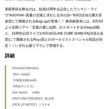
表紙巻頭を飾るのは、結成15周年を記念したワンマン・ライ
ヴ"ASOVIVA~真夏の太陽と冴わたる月の詩~"8/9日比谷公園大音
楽堂にて開催されるBugLugが登場！！ 裏表紙巻末には、8月3日
より全国ツアー「言葉の通じぬ獣」がスタートするΛrlequiΩ暁
と、16周年記念ライブが9月26日LINE CUBE SHIBUYA(渋谷公会
堂)にて開催されるRoyz昴とのボーカリストスペシャル対談が決
定！！いずれも撮り下ろしで登場する。
詳細
［Personal Interview］　
　Nea（sugar）
　大角龍太朗(nurié)
　RiNa(ヤミテラ)
［live report］　vistlip
［PAST AND PRESENT］BLAZE
［PICK UP ARTIST］ソラナキ 　