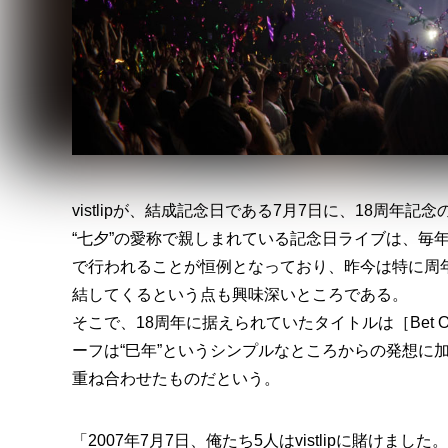
vistlipが、結成記念日である7月7日に、18周年記念のワ
“七夕”の愛称で親しまれている記念日ライブは、毎年
で行われることが恒例となっており、昨今は特に周
結してくるという点も興味深いところである。
そこで、18周年に据えられていたタイトルは［Bet On T
ーフは“巳年”というシンプルなところからの発想に加え
重ね合わせたものだという。
「2007年7月7日、俺たち5人はvistlipに賭けまし