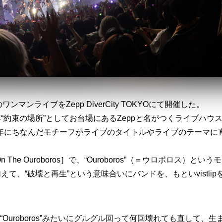
ンマンライブをZepp DiverCity TOKYOにて開催した。
“約束の場所”としてお台場にあるZeppと名がつくライブハウ
年にちなんだモチーフがライブのタイトルやライブのテーマに
he Ouroboros］で、“Ouroboros”（＝ウロボロス）という
て、“破壊と再生”という意味合いにバンドを、もといvistlip
た。“Ouroboros”みたいにグルグル回って何回壊れても直して、生