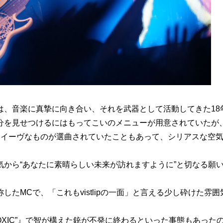
は、音楽に真摯に向き合い、それを武器として活動してきた18
分を見せつけるにはもってこいのメニューが用意されていたが
ナイーヴなものが選曲されていたこともあって、シリアスな空
から“あなたに素晴らしい未来が訪れますように”と切なる願
たMCで、「これもvistlipの一面」と言える少し砕けた雰囲
。
XIC”』で智が構えた銃が不発に終わるといった事態もあった