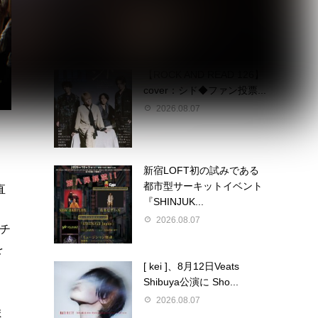
2026.08.07
【ROCK AND READ 126】
cover：シド◆ファン投票...
2026.08.07
ス
新宿LOFT初の試みである
都市型サーキットイベント
直
『SHINJUK...
2026.08.07
モチ
を
[ kei ]、8月12日Veats
Shibuya公演に Sho...
2026.08.07
ま