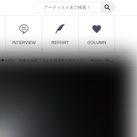
INTERVIEW
REPORT
COLUMN
lip、“約束の場所”で迎えた18周年記念ライブ。「今日は、俺たちの未来に改めて“賭けて”もらいに来ました」
最新記事
束
1980 年代～1990 年代のヘ
ヴィメタルシーンを彩っ
け
た、伝説の...
2026.08.09