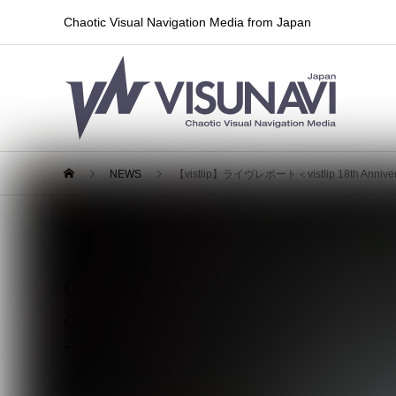
Chaotic Visual Navigation Media from Japan
NEWS
【vistlip】ライヴレポート＜vistlip 18th Annivers
【vistlip】ライヴレポート＜vistlip 1
Ouroboros］＞2025年7月7日（月）Z
の場所”で迎えた18周年記念ライ
て”もらいに来ました」
2025.07.09
レポート