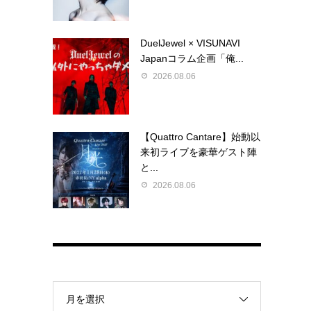
DuelJewel × VISUNAVI
Japanコラム企画「俺...
2026.08.06
【Quattro Cantare】始動以
来初ライブを豪華ゲスト陣
と...
2026.08.06
月を選択