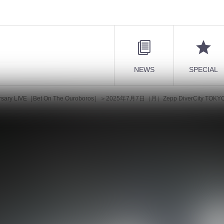
NEWS
SPECIAL
ary LIVE［Bet On The Ouroboros］＞2025年7月7日（月）Zepp DiverCity TOKYO◆vist
8th Anniversary LIVE［Bet On The
epp DiverCity TOKYO◆vistlip、“約
ブ。「今日は、俺たちの未来に改めて“賭