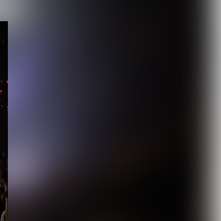
【毒針】新メンバー2人を
迎え5人体制で新章始動
1st EP「堕影...
2026.08.08
【唯（umbrella）】ソロ活
動の一環として掲げる屋号
「路地裏堂...
2026.08.08
【DEZERT】サブスク時代
に敢えて会場限定音源を出
す意図とは？メ...
2026.08.08
【DLESS】10月1日(木) 1st
EP「NUMB」Relea...