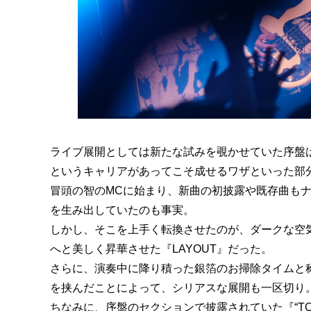
ライブ展開としては新たな試みを覗かせていた序盤
というキャリアがあってこそ成せるワザといった部
冒頭の智のMCに始まり、新曲の初披露や既存曲も
を生み出していたのも事実。
しかし、そこを上手く転換させたのが、ダークな空気
へと美しく昇華させた『LAYOUT』だった。
さらに、演奏中に降り積った銀箔のお掃除タイムと称し
を挟んだことによって、シリアスな展開も一区切り
ちなみに、序盤のセクションで披露されていた『“TO