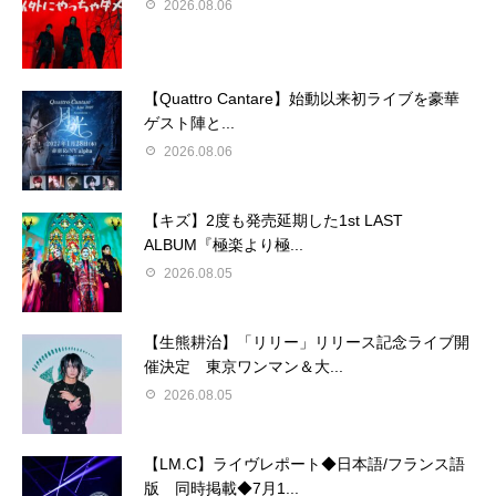
2026.08.06
【Quattro Cantare】始動以来初ライブを豪華
ゲスト陣と...
2026.08.06
【キズ】2度も発売延期した1st LAST
ALBUM『極楽より極...
2026.08.05
【生熊耕治】「リリー」リリース記念ライブ開
催決定 東京ワンマン＆大...
2026.08.05
【LM.C】ライヴレポート◆日本語/フランス語
版 同時掲載◆7月1...