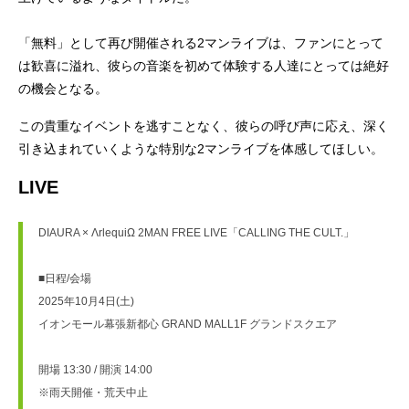
「無料」として再び開催される2マンライブは、ファンにとって
は歓喜に溢れ、彼らの音楽を初めて体験する人達にとっては絶好
の機会となる。
この貴重なイベントを逃すことなく、彼らの呼び声に応え、深く
引き込まれていくような特別な2マンライブを体感してほしい。
LIVE
DIAURA × ΛrlequiΩ 2MAN FREE LIVE「CALLING THE CULT.」
■日程/会場
2025年10月4日(土)
イオンモール幕張新都心 GRAND MALL1F グランドスクエア
開場 13:30 / 開演 14:00
※雨天開催・荒天中止