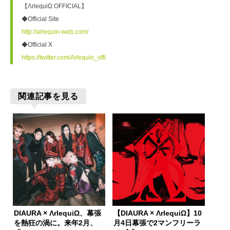
【ΛrlequiΩ OFFICIAL】
◆Official Site
http://arlequin-web.com/
◆Official X
https://twitter.com/Arlequin_offi
関連記事を見る
DIAURA × ΛrlequiΩ、幕張
【DIAURA × ΛrlequiΩ】10
を熱狂の渦に。来年2月、
月4日幕張で2マンフリーラ