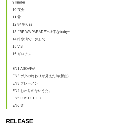
9.kinder
10.夜会
11.骨
12.寄 生Kiss
13. "REIWA PARADE"~社不なbaby~
14.排水溝で一気して
15.V.S
16.ギロチン
EN1.ASOVIVA
EN2.ボクの終わりが見えた時(新曲)
EN3.ブレーメン
EN4.おわりのないうた。
EN5.LOST CHILD
EN6.猿
RELEASE