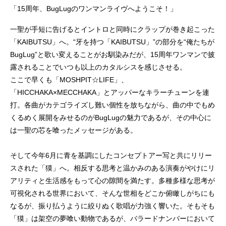
「15周年、BugLugのワンマンライヴへようこそ！」
一聖が手短に告げるとイントロと同時にクラップが巻き起こった
「KAIBUTSU」へ。“牙を持つ「KAIBUTSU」”の部分を“俺たちが
BugLug”と歌い変えることがお馴染みだが、15周年ワンマンで披
露されることでいつも以上のカタルシスを感じさせる。
ここで早くも「MOSHPIT☆LIFE」、
「HICCHAKA×MECCHAKA」とアッパーなキラーチューンを連
打。各曲がカテゴライズし難い個性を放ちながら、曲の中でもめ
くるめく展開をみせるのがBugLugの魅力であるが、その中心に
は一聖の芯を喰ったメッセージがある。
そして今年6月に青を基調にしたコンセプトアー写と共にリリー
スされた「獏」へ。相反する思考と温かみのある演奏がやけにリ
アリティと生活感をもって心の隙間を満たす。多種多様な思考が
可視化される世界において、そんな世相をどこか俯瞰しがちにも
なるが、振り払うように絞りぬく歌唱が力強く響いた。そもそも
「獏」は架空の夢喰い動物であるが、バラードナンバーにおいて