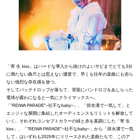
「寄 生 kiss」はハードな導入から抜けのよいサビまでとても3分
に満たない曲尺とは思えない濃度で、早くも往年の楽曲にも劣ら
ない強烈な存在感を放つ。
そしてバックドロップが落ちて、背面にバンドロゴをあしらった
電球が露わになると一気にクライマックスへ。
「"REIWA PARADE"~社不なbaby~」、「排水溝で一気して」と
エッジィな展開に集結したオーディエンスもリミットを解放して
いく。それぞれコンセプトカラーの緑と赤を基調にした「寄 生
kiss」、「"REIWA PARADE"~社不なbaby~」から「排水溝で一気
して」はいずれも2025年にリリースされた楽曲たちで、このア