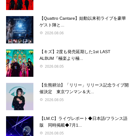
【Quattro Cantare】始動以来初ライブを豪華
ゲスト陣と...
2026.08.06
【キズ】2度も発売延期した1st LAST
ALBUM『極楽より極...
2026.08.05
【生熊耕治】「リリー」リリース記念ライブ開
催決定 東京ワンマン＆大...
2026.08.05
【LM.C】ライヴレポート◆日本語/フランス語
版 同時掲載◆7月1...
2026.08.05