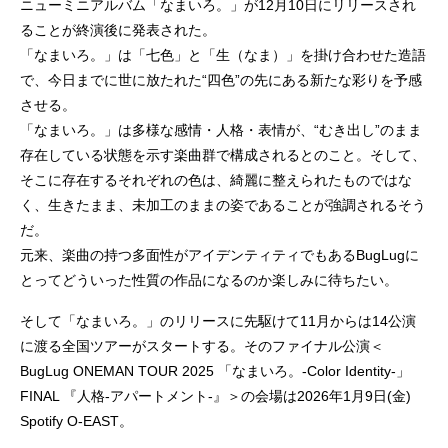
ニューミニアルバム「なまいろ。」が12月10日にリリースされ
ることが終演後に発表された。
「なまいろ。」は「七色」と「生（なま）」を掛け合わせた造語
で、今日までに世に放たれた“四色”の先にある新たな彩りを予感
させる。
「なまいろ。」は多様な感情・人格・表情が、“むき出し”のまま
存在している状態を示す楽曲群で構成されるとのこと。そして、
そこに存在するそれぞれの色は、綺麗に整えられたものではな
く、生きたまま、未加工のままの姿であることが強調されるそう
だ。
元来、楽曲の持つ多面性がアイデンティティでもあるBugLugに
とってどういった性質の作品になるのか楽しみに待ちたい。
そして「なまいろ。」のリリースに先駆けて11月からは14公演
に渡る全国ツアーがスタートする。そのファイナル公演＜
BugLug ONEMAN TOUR 2025 「なまいろ。-Color Identity-」
FINAL 『人格-アパートメント-』＞の会場は2026年1月9日(金)
Spotify O-EAST。