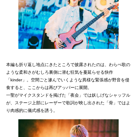
本編も折り返し地点にきたところで披露されたのは、わらべ歌の
ような柔和さがむしろ裏側に潜む狂気を蔓延らせる快作
「kinder」。空間ごと滲んでいくような異様な緊張感が野音を侵
食すると、ここからは再びアッパーに展開。
一聖がマイクスタンドを掲げた「夜会」では妖しげなシャッフル
が、ステージ上部にレーザーで歌詞が映し出された「骨」ではよ
り肉感的に儀式感を誘う。