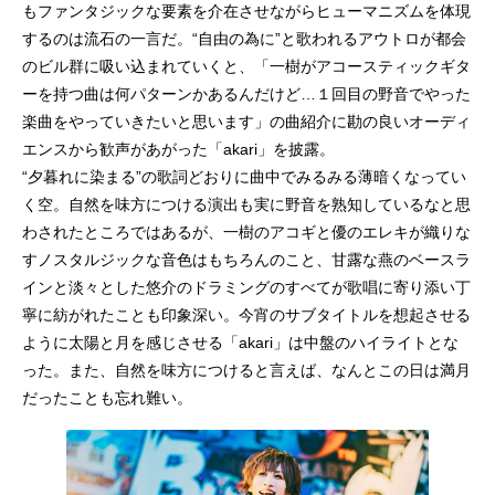
もファンタジックな要素を介在させながらヒューマニズムを体現
するのは流石の一言だ。“自由の為に”と歌われるアウトロが都会
のビル群に吸い込まれていくと、「一樹がアコースティックギタ
ーを持つ曲は何パターンかあるんだけど…１回目の野音でやった
楽曲をやっていきたいと思います」の曲紹介に勘の良いオーディ
エンスから歓声があがった「akari」を披露。
“夕暮れに染まる”の歌詞どおりに曲中でみるみる薄暗くなってい
く空。自然を味方につける演出も実に野音を熟知しているなと思
わされたところではあるが、一樹のアコギと優のエレキが織りな
すノスタルジックな音色はもちろんのこと、甘露な燕のベースラ
インと淡々とした悠介のドラミングのすべてが歌唱に寄り添い丁
寧に紡がれたことも印象深い。今宵のサブタイトルを想起させる
ように太陽と月を感じさせる「akari」は中盤のハイライトとな
った。また、自然を味方につけると言えば、なんとこの日は満月
だったことも忘れ難い。