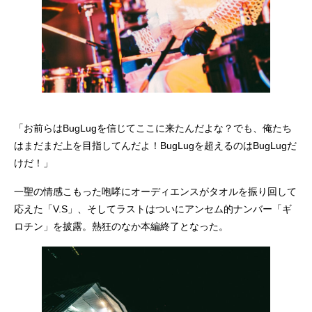
「お前らはBugLugを信じてここに来たんだよな？でも、俺たち
はまだまだ上を目指してんだよ！BugLugを超えるのはBugLugだ
けだ！」
一聖の情感こもった咆哮にオーディエンスがタオルを振り回して
応えた「V.S」、そしてラストはついにアンセム的ナンバー「ギ
ロチン」を披露。熱狂のなか本編終了となった。