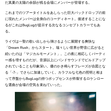
だ真夏の太陽の余韻が残る会場にメンバーが登場する。
これまでのツアータイトルをあしらった巨大バックドロップの前
に現れたメンバーは全身白のコーディネート。後述することにな
るがこれはBugLugが提示する次なるコンセプトカラーでもあ
る。
ライヴは一聖の歌い出しから弾けるように展開する爽快な
「Dream Rush」からスタート。瑞々しい世界が野音に広がると
続いたのは「マジカルモーメント」。この夜に相応しくパーティ
ー感を増すものだが、音源以上にバンドサウンドでビルドアップ
されていることも印象深い。優のかき鳴らすフレーズが合図とな
る「-7-」でさらに加速していく。カラフルな七色の照明と相ま
って序盤からBugLugの持つポップセンスが炸裂するロケンロー
な選曲が会場の空気を束ねていった。