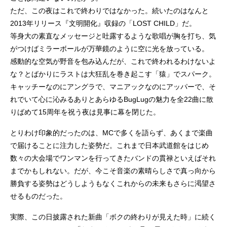
ただ、この夜はこれで終わりではなかった。続いたのはなんと
2013年リリース『文明開化』収録の「LOST CHILD」だ。
等身大の素直なメッセージと吐露するような歌唱が胸を打ち、気
がつけばミラーボールが万華鏡のように空に光を放っている。
感動的な空気が野音を包み込んだが、これで終われるわけないよ
な？とばかりにラストは大狂乱を巻き起こす「猿」でスパーク。
キャッチーなのにアングラで、マニアックなのにアッパーで、そ
れでいて心に沁みるありとあらゆるBugLugの魅力を全22曲に散
りばめて15周年を祝う夜は見事に幕を閉じた。
とりわけ印象的だったのは、MCで多くを語らず、あくまで楽曲
で届けることに注力した姿勢だ。これまで日本武道館をはじめ
数々の大会場でワンマンを行ってきたバンドの貫禄といえばそれ
までかもしれない。だが、今こそ音楽の素晴らしさで真っ向から
勝負する姿勢はどうしようもなくこれからの未来もさらに渇望さ
せるものだった。
実際、この日披露された新曲「ボクの終わりが見えた時」に続く