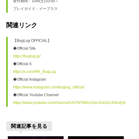
受付期間：10/4(土)10:00～
プレイガイド：イープラス
関連リンク
【BugLug OFFICIAL】
◆Official Site
https://buglug.jp/
◆Official X
https://x.com/RR_BugLug
◆Official Instagram
https://www.instagram.com/buglug_official/
◆Official Youtube Channel
https://www.youtube.com/channel/UCPdTM0o3JenJOoOUJOesIQA
関連記事を見る