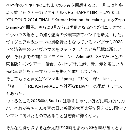
2025年のBugLugのこれまでの歩みを回想すると、1月には昨冬
より続いたツアーのファイナル＜Re: HAPPY BIRTHDAY KILL
YOUTOUR 2024 FINAL『Karma~icing on the cake~』＞をZepp
Shinjukuで開催。さらに3月からは恒例となる“バグパニック”でラ
イヴハウス荒らしの如く怒涛の公演本数でバンドを鍛え上げた。
ヴィジュアル系シーンの風物詩ともなっている＜バグサミ2025
＞で渋谷中のライヴハウスをジャックしたことも記憶に新しい
が、それまでの間にコドモドラゴン、ΛrlequiΩ、XANVALAとの
東名阪2マンツアー「侵食」をそれぞれに緑、青、赤と俗にいう
光の三原則をテーマカラーを携えて敢行している。
そしてもっと言えばシングル『poru』に加え「寄 生 kiss」、
「獏」、「“REIWA PARADE”〜社不なbaby〜」の配信リリース
もあった。
つまるところ2025年のBugLugは尋常じゃないほどに精力的なの
だ。それがもちろん今宵の日比谷野外大音楽堂で迎える15周年ワ
ンマンに向けたものであることは想像に難くない。
そんな期待が高まるなか定刻の18時をまわりSEが鳴り響くとま