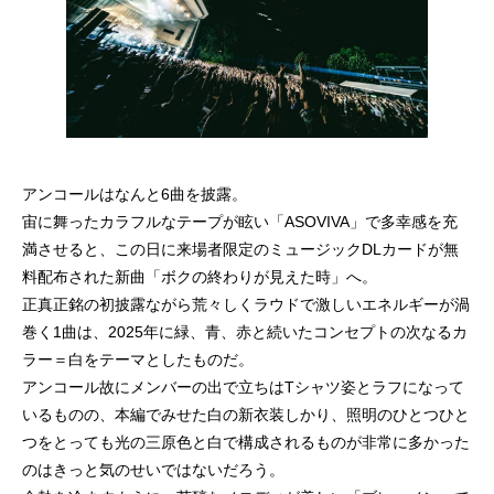
アンコールはなんと6曲を披露。
宙に舞ったカラフルなテープが眩い「ASOVIVA」で多幸感を充
満させると、この日に来場者限定のミュージックDLカードが無
料配布された新曲「ボクの終わりが見えた時」へ。
正真正銘の初披露ながら荒々しくラウドで激しいエネルギーが渦
巻く1曲は、2025年に緑、青、赤と続いたコンセプトの次なるカ
ラー＝白をテーマとしたものだ。
アンコール故にメンバーの出で立ちはTシャツ姿とラフになって
いるものの、本編でみせた白の新衣装しかり、照明のひとつひと
つをとっても光の三原色と白で構成されるものが非常に多かった
のはきっと気のせいではないだろう。