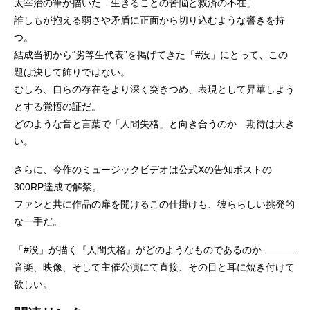
太宰治の筆が描いた「生きることの苦悩と救済の不在」
誰しもが抱える弱さや矛盾に正面から切り込むような響きを持
つ。
結成当初から“劣等生代表”を掲げてきた「#没」にとって、この
題は決して飾りではない。
むしろ、自らの存在をより深く突きつめ、表現として昇華しよう
とする覚悟の証だ。
どのような音と言葉で「人間失格」と向き合うのか―期待は大き
い。
さらに、今作のミュージックビデオは公式Xの告知ポストの
300RP達成で解禁。
ファンと共に作品の扉を開けるこの仕掛けも、彼ららしい挑発的
な一手だ。
「#没」が描く『人間失格』がどのようなものであるのか─────
音楽、映像、そして主催公演にて直接、その目と耳に焼き付けて
欲しい。