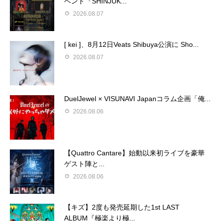
ベント『SHINJUK...
2026.08.07
[ kei ]、8月12日Veats Shibuya公演に Sho...
2026.08.07
DuelJewel × VISUNAVI Japanコラム企画「俺...
2026.08.06
【Quattro Cantare】始動以来初ライブを豪華
ゲスト陣と...
2026.08.06
【キズ】2度も発売延期した1st LAST
ALBUM『極楽より極...