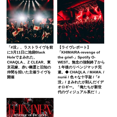
「#没」、ラストライヴを前
【ライヴレポート】
に3月11日に池袋Black
「KHIMAIRA-revenge of
Holeでまみれた、
the grief-」Spotify O-
CHAQLA.、Z CLEAR、東
WEST。無念の強制終了から
京花嫁、赤い幽霊と旧知の
１年後のリベンジマッチ完
仲間を招いた主催ライヴを
遂。◆ CHAQLA. / MAMA. /
開催
nurié / 色々な十字架 /「#
没」/ まみれたが刻んだイデ
オロギー。「俺たちが新世
代のヴィジュアル系だ！」