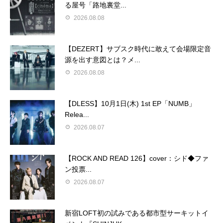
る屋号「路地裏堂...
2026.08.08
【DEZERT】サブスク時代に敢えて会場限定音
源を出す意図とは？メ...
2026.08.08
【DLESS】10月1日(木) 1st EP「NUMB」
Relea...
2026.08.07
【ROCK AND READ 126】cover：シド◆ファ
ン投票...
2026.08.07
新宿LOFT初の試みである都市型サーキットイ