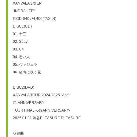
XANVALA 3rd EP
"INDRA - EP"
PICD-040 / \4,400(TAX IN)
DISC1(CD)
01. 十三
02. Stray
03. C4
04. 悪い人
05. ヴァジュラ
06. 後悔に咲く花
DISC2(DVD)
XANVALA TOUR 2024-2025 "Ark"
#1 ANNIVERSARY
TOUR FINAL -5th ANNIVERSARY-
2025.01.31 渋谷PLEASURE PLEASURE
収録曲