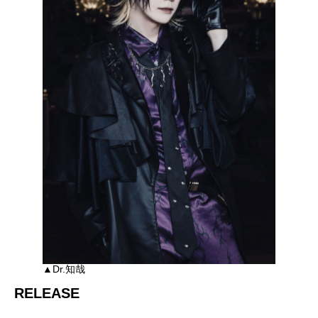
▲Dr.知哉
RELEASE