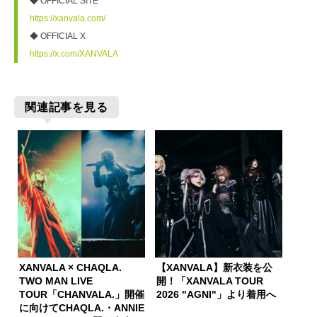
◆ OFFICIAL SITE
https://xanvala.com/
◆ OFFICIAL X
https://x.com/XANVALA
関連記事を見る
XANVALA × CHAQLA.
【XANVALA】新衣装を公
TWO MAN LIVE
開！「XANVALA TOUR
TOUR「CHANVALA.」開催
2026 "AGNI"」より着用へ
に向けてCHAQLA.・ANNIE