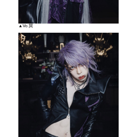
▲Vo.巽