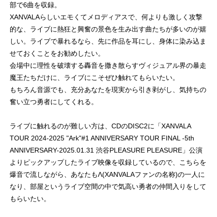
部で6曲を収録。
XANVALAらしいエモくてメロディアスで、何よりも激しく攻撃
的な、ライブに熱狂と興奮の景色を生み出す曲たちが多いのが嬉
しい。ライブで暴れるなら、先に作品を耳にし、身体に染み込ま
せておくことをお勧めしたい。
会場中に理性を破壊する轟音を撒き散らすヴィジュアル界の暴走
魔王たちだけに、ライブにこそぜひ触れてもらいたい。
もちろん音源でも、充分あなたを現実から引き剥がし、気持ちの
奮い立つ勇者にしてくれる。
ライブに触れるのが難しい方は、CDのDISC2に「XANVALA
TOUR 2024-2025 "Ark"#1 ANNIVERSARY TOUR FINAL -5th
ANNIVERSARY-2025.01.31 渋谷PLEASURE PLEASURE」公演
よりピックアップしたライブ映像を収録しているので、こちらを
爆音で流しながら、あなたもΛ(XANVALAファンの名称)の一人に
なり、部屋というライブ空間の中で気高い勇者の仲間入りをして
もらいたい。