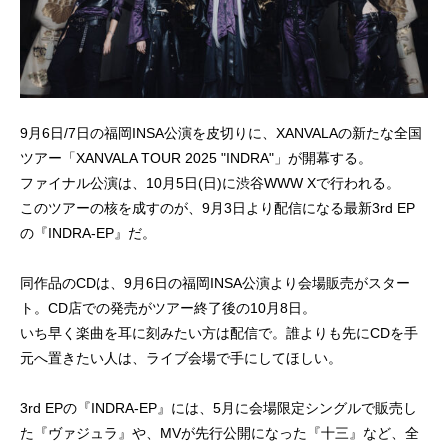
9月6日/7日の福岡INSA公演を皮切りに、XANVALAの新たな全国
ツアー「XANVALA TOUR 2025 "INDRA"」が開幕する。
ファイナル公演は、10月5日(日)に渋谷WWW Xで行われる。
このツアーの核を成すのが、9月3日より配信になる最新3rd EP
の『INDRA-EP』だ。
同作品のCDは、9月6日の福岡INSA公演より会場販売がスター
ト。CD店での発売がツアー終了後の10月8日。
いち早く楽曲を耳に刻みたい方は配信で。誰よりも先にCDを手
元へ置きたい人は、ライブ会場で手にしてほしい。
3rd EPの『INDRA-EP』には、5月に会場限定シングルで販売し
た『ヴァジュラ』や、MVが先行公開になった『十三』など、全