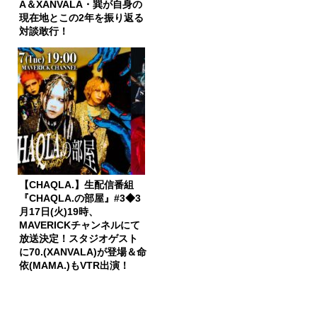
A＆XANVALA・巽が自身の
現在地とこの2年を振り返る
対談敢行！
【CHAQLA.】生配信番組
『CHAQLA.の部屋』#3◆3
月17日(火)19時、
MAVERICKチャンネルにて
放送決定！スタジオゲスト
に70.(XANVALA)が登場＆命
依(MAMA.)もVTR出演！