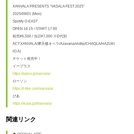
XANVALA PRESENTS “VASALA FEST.2025”
2025/09/01 (Mon)
Spotify O-EAST
OPEN 16:15 / START 17:00
前売¥6,500 / 当日¥7,000 ※D代別
ACT:XANVALA/摩天楼オペラ/Azavana/vistlip/CHAQLA/HAZUKI 
(O.A)
チケット発売中！
イープラス
https://eplus.jp/xanvala/
ローソン
https://l-tike.com/xanvala/
ぴあ
https://w.pia.jp/t/xanvala/
関連リンク