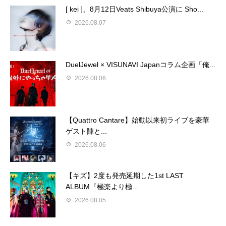
[ kei ]、8月12日Veats Shibuya公演に Sho...
2026.08.07
DuelJewel × VISUNAVI Japanコラム企画「俺...
2026.08.06
【Quattro Cantare】始動以来初ライブを豪華
ゲスト陣と...
2026.08.06
【キズ】2度も発売延期した1st LAST
ALBUM『極楽より極...
2026.08.05