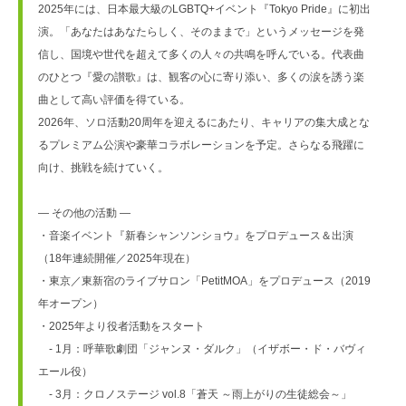
2025年には、日本最大級のLGBTQ+イベント『Tokyo Pride』に初出
演。「あなたはあなたらしく、そのままで」というメッセージを発
信し、国境や世代を超えて多くの人々の共鳴を呼んでいる。代表曲
のひとつ『愛の讃歌』は、観客の心に寄り添い、多くの涙を誘う楽
曲として高い評価を得ている。
2026年、ソロ活動20周年を迎えるにあたり、キャリアの集大成とな
るプレミアム公演や豪華コラボレーションを予定。さらなる飛躍に
向け、挑戦を続けていく。
― その他の活動 ―
・音楽イベント『新春シャンソンショウ』をプロデュース＆出演
（18年連続開催／2025年現在）
・東京／東新宿のライブサロン「PetitMOA」をプロデュース（2019
年オープン）
・2025年より役者活動をスタート
　- 1月：呼華歌劇団「ジャンヌ・ダルク」（イザボー・ド・バヴィ
エール役）
　- 3月：クロノステージ vol.8「蒼天 ～雨上がりの生徒総会～」