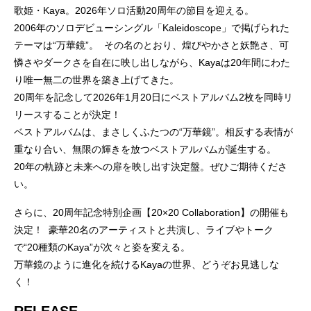
歌姫・Kaya。2026年ソロ活動20周年の節目を迎える。
2006年のソロデビューシングル「Kaleidoscope」で掲げられた
テーマは“万華鏡”。 その名のとおり、煌びやかさと妖艶さ、可
憐さやダークさを自在に映し出しながら、Kayaは20年間にわた
り唯一無二の世界を築き上げてきた。
20周年を記念して2026年1月20日にベストアルバム2枚を同時リ
リースすることが決定！
ベストアルバムは、まさしくふたつの“万華鏡”。相反する表情が
重なり合い、無限の輝きを放つベストアルバムが誕生する。
20年の軌跡と未来への扉を映し出す決定盤。ぜひご期待くださ
い。
さらに、20周年記念特別企画【20×20 Collaboration】の開催も
決定！ 豪華20名のアーティストと共演し、ライブやトーク
で“20種類のKaya”が次々と姿を変える。
万華鏡のように進化を続けるKayaの世界、どうぞお見逃しな
く！
RELEASE