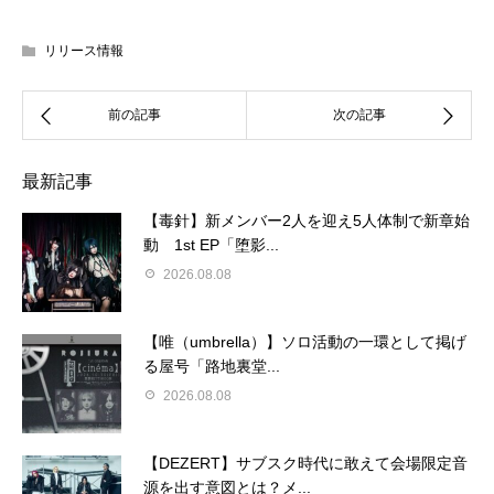
リリース情報
最新記事
【毒針】新メンバー2人を迎え5人体制で新章始
動 1st EP「堕影...
2026.08.08
【唯（umbrella）】ソロ活動の一環として掲げ
る屋号「路地裏堂...
2026.08.08
【DEZERT】サブスク時代に敢えて会場限定音
源を出す意図とは？メ...