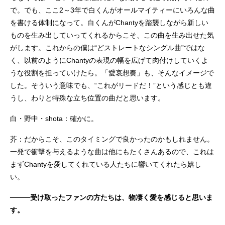
で。でも、ここ2～3年で白くんがオールマイティーにいろんな曲
を書ける体制になって。白くんがChantyを踏襲しながら新しい
ものを生み出していってくれるからこそ、この曲を生み出せた気
がします。これからの僕は“どストレートなシングル曲”ではな
く、以前のようにChantyの表現の幅を広げて肉付けしていくよ
うな役割を担っていけたら。「愛哀想奏」も、そんなイメージで
した。そういう意味でも、“これがリードだ！”という感じとも違
うし、わりと特殊な立ち位置の曲だと思います。
白・野中・shota：確かに。
芥：だからこそ、このタイミングで良かったのかもしれません。
一発で衝撃を与えるような曲は他にもたくさんあるので、これは
まずChantyを愛してくれている人たちに響いてくれたら嬉し
い。
────受け取ったファンの方たちは、物凄く愛を感じると思いま
す。