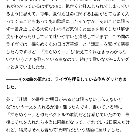
もがわかっているはずなのに、気付くと軽んじられてしまってい
るように思えて。毎年、夏付近は命に関するお話がとても多く入
ってくることもあってあの歌詞にしたんですが、そのことに限ら
ず一番身近にある大切なものほど気付くと重さを無くしたり解像
度が下がったりしていて迷いやすいと痛感しています。この間の
ライヴでは「揺らめくあの日は万華鏡」と「迷語」を繋げて演奏
したんですけど、「揺らめく～」も“伝えてくれなきゃわからな
い”ということを歌っている曲なので、続けて歌いながら1人でグ
ッときていましたね。
────その2曲の流れは、ライヴを拝見している側もグッときま
した。
芥：「迷語」の最後に“明日が来るとは限らないし伝えないと
な”という一文を入れるか凄く迷ったんです。書いている時に
「揺らめく～」と似たベクトルの歌詞だとは感じていたので、最
後にそれを入れたら本当に同義だなって。それで1～2日悩んだけ
れど、結局はそれも含めて“円環”だという結論に至りました。