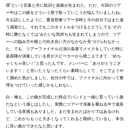
環”という言葉と共に歌詞と楽曲が生まれた。ただ、今回のツア
ー中はこの曲をどういう形で歌っていこうか悩んでいましたね。
今お話ししたように、愛哀想奏ツアー当時と今の自分ではまた違
う感覚だし、それでもこのタイトルをつけるとどうしても“その
時に勝たなくては”みたいな気持ちも生まれてしまうので、ツア
ーへの臨み方や曲との向き合い方がなかなか見つけられなかっ
た。でも、ツアーファイナル公演の楽屋でメイクをしていた時に
楽器陣が演奏している音がスピーカーから聴こえてきて、“めち
ゃくちゃ良い！”と思ったんです。メンバーに「ありがとうござ
います！」と言いたくなったくらい素晴らしくて、そこでようや
く掴めた気がしました。自分の中では、ファイナルに向かって整
理をつけていった感じかもしれない。
白：俺も、この曲が完成した時点でバンドと一緒に育っていく曲
だなという感じはしたし、実際にツアーで演奏を重ねる中で成長
している実感もありました。まだ生まれたばかりではあるけれ
ど、これからもっと大きくなってくれると期待しているし、本当
に良い曲ができたなと思います。