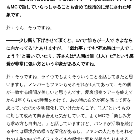
もMCで話していらっしゃることも含めて総括的に形にされた印
象です。
芥：うん、そうですね。
────少し掘り下げさせて頂くと、1Aで“誰もが一人で さよなら
に向かってる”とありますが、「戯れ事」でも“死ぬ時は一人でし
ょう？”と書いていたり、芥さんは“人間は個（1人）だ”という感
覚が非常に強い方という印象があるんですね。
芥：そうですね、ライヴでもよくそういうことを話してきたと思
いますし。メンバーもファンもそれぞれが1人であって、その個
が一致する瞬間が美しいと思うんです。愛哀想奏ツアーを終えて
から1年くらいの時間をかけて、あの時の自分が何を感じて何を
思っていたのかを明確化していけたからこそ、“1人”というもの
に対して改めて向き合えた気がしていて。よくMCで「楽しみ方
も求め方も自由だ。」と話していますけど、バンドが活動を続け
る中では環境含め様々な変化があるし、ファンの人たちもそれぞ
れの人生の中でライフスタイルや感情に変化が起きたりもする。