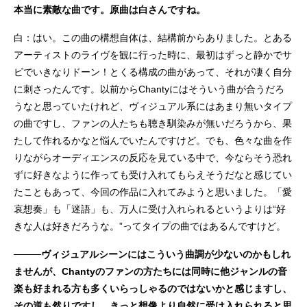
本当に素敵な曲です。原曲は白さんですね。
白：はい。この曲の構想自体は、結構前からありました。とある
アーティストのライヴを観に行った時に、最初はずっと静かでサ
ビでいきなりドーン！とくる構成の曲があって、それが凄く自分
に刺さったんです。以前からChantyにはそういう曲が合うだろ
うなと思っていたけれど、ヴィジュアル系にはあまり無いタイプ
の曲ですし、ファンの人たちも聴き馴染みが無いだろうから、果
たして作れるかなと悩んでいたんですけど。でも、色々な曲を作
りながらオーディエンスの反応を見ている中で、今ならそう恐れ
ずに好きなように作っても受け入れてもらえそうだなと感じてい
たこともあって、今回の作品に入れてみようと思いました。「愛
哀想奏」も「迷語」も、万人に受け入れられるというよりは“好
きな人は好きだろうな。”ってタイプの曲ではあるんですけど。
────ヴィジュアルシーンにはこういう曲調が少ないのかもしれ
ませんが、Chantyのファンの方たちには同時に他ジャンルの音
楽も好まれる方も多くいらっしゃるのではないかと感じますし、
その逆も然りですし、きっと想像より自然に受け入れられると思