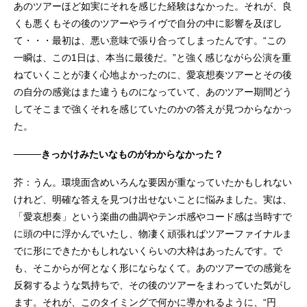
あのツアーほど如実にそれを感じた経験はなかった。それが、良
くも悪くもその後のツアーやライヴで自分の中に影響を及ぼし
て・・・最初は、悪い意味で張り合ってしまったんです。“この
一瞬は、この1日は、本当に最後だ。”と強く感じながら公演を重
ねていくことが凄く心地よかったのに、愛哀想奏ツアーとその後
の自分の感覚はまた違うものになっていて、あのツアー期間どう
してそこまで強くそれを感じていたのかの答えが見つからなかっ
た。
────きっかけみたいなものがわからなかった？
芥：うん。環境面含めいろんな要因が重なっていたかもしれない
けれど、明確な答えを見つけ出せないことに悩みました。実は、
「愛哀想奏」という楽曲の曲調やテンポ感やコード感は当時すで
に頭の中に浮かんでいたし、物凄く頑張ればツアーファイナルま
でに形にできたかもしれないくらいの大枠はあったんです。で
も、そこからが何となく形にならなくて。あのツアーでの感覚を
反芻するような気持ちで、その後のツアーをまわっていた気がし
ます。それが、このタイミングで何かに導かれるように、“円