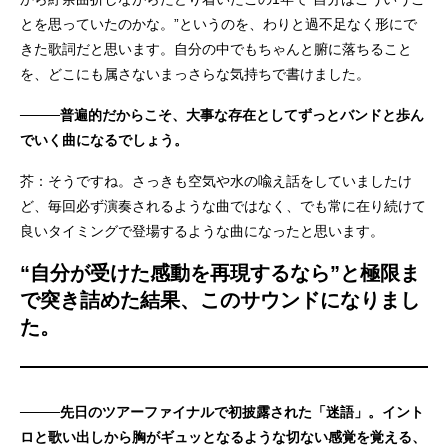
とを思っていたのかな。”というのを、わりと過不足なく形にで
きた歌詞だと思います。自分の中でもちゃんと腑に落ちること
を、どこにも属さないまっさらな気持ちで書けました。
────普遍的だからこそ、大事な存在としてずっとバンドと歩ん
でいく曲になるでしょう。
芥：そうですね。さっきも空気や水の喩え話をしていましたけ
ど、毎回必ず演奏されるような曲ではなく、でも常に在り続けて
良いタイミングで登場するような曲になったと思います。
“自分が受けた感動を再現するなら”と極限ま
で突き詰めた結果、このサウンドになりまし
た。
────先日のツアーファイナルで初披露された「迷語」。イント
ロと歌い出しから胸がギュッとなるような切ない感覚を覚える、