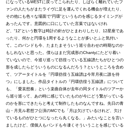
になっているWESTに戻ってこられたり、しばらく離れていたフ
ァンの人たちがまたライヴに足を運んでくれる機会が増えたり、
その他にも色々な場面で“円環”というものを感じるタイミングが
あったんです。意図的に口にしていた言葉ではないけれ
ど、“12”という数字は時計の針がひとまわりしたり、12星座であ
ったり、何かと円環を1周するようなことが多いとふと気付い
て。このバンドも今、たまたまそういう巡り合わせの時期なのか
もしれないと思った。僕らはまだ完成形のChantyにたどり着い
ていないので、今巡り巡って彷徨っている五線譜たちがひとつの
形を成したらどういうものになるんだろう？というところを含め
て、ツアータイトルを『円環彷徨う五線譜は今宵月夜に誰を待
つ』にしました。作品タイトルの『円環彷徨う五線譜』について
も、「愛哀想奏」という楽曲自体が去年の同タイトルのツアーか
ら巡り巡って、あの時に感じていたものが今にどう繋がっている
のかを形にできたらと考えて制作したものなんですね。先日の青
山・月見ル君想フ公演のMCでも「月は欠けているけれど、欠け
ているものがひとつになったら丸くなる。」みたいなことを言い
ましたけど、僕個人もバンドも今凄くそういうことを感じている