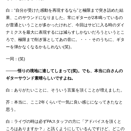
白：“自分が受けた感動を再現するなら”と極限まで突き詰めた結
果、このサウンドになりました。常にギターが2本鳴っているの
が普通ということが多かったけれど、今回はサビに入る時のダイ
ナミクスを最大に表現するには減らすしかないだろうというとこ
ろで、極限まで削ぎ落としてあの音に。・・・そのうちに、ギタ
ーを弾かなくなるかもしれない(笑)。
一同：(笑)
────悟りの境地に達してしまって(笑)。でも、本当に白さんの
ギターサウンド素晴らしいですよね。
白：ありがたいことに、そういう言葉を頂くことが増えました。
芥：本当に、ここ2年くらいで一気に良い感じになってきたなと
思う。
白：ライヴの時は必ずPAスタッフの方に「アドバイスを頂くと
ころはありますか？」と訊くようにしているんですけど、どこの