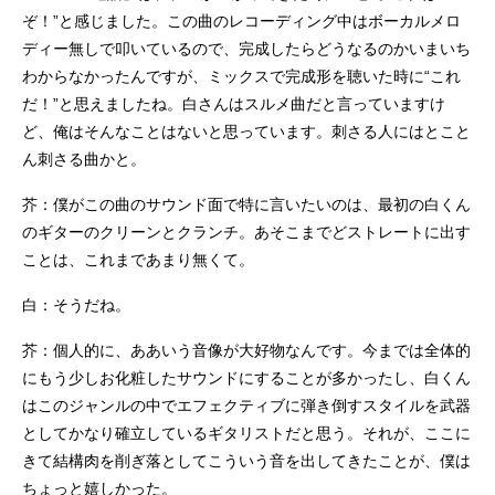
ぞ！”と感じました。この曲のレコーディング中はボーカルメロ
ディー無しで叩いているので、完成したらどうなるのかいまいち
わからなかったんですが、ミックスで完成形を聴いた時に“これ
だ！”と思えましたね。白さんはスルメ曲だと言っていますけ
ど、俺はそんなことはないと思っています。刺さる人にはとこと
ん刺さる曲かと。
芥：僕がこの曲のサウンド面で特に言いたいのは、最初の白くん
のギターのクリーンとクランチ。あそこまでどストレートに出す
ことは、これまであまり無くて。
白：そうだね。
芥：個人的に、ああいう音像が大好物なんです。今までは全体的
にもう少しお化粧したサウンドにすることが多かったし、白くん
はこのジャンルの中でエフェクティブに弾き倒すスタイルを武器
としてかなり確立しているギタリストだと思う。それが、ここに
きて結構肉を削ぎ落としてこういう音を出してきたことが、僕は
ちょっと嬉しかった。