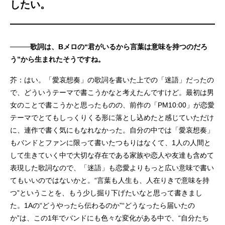
したい。
────歌詞は、Bメロの“君がいるから言葉は意味を持つのだろ
う”から生まれたそうですね。
芥：はい。「愛哀想奏」の歌詞を書いた上での「迷語」だったの
で、どういうテーマで書こうかなと考えたんですけど。最初は男
女のことで書こうかと思ったものの、前作の「PM10:00」が恋愛
テーマでとてもしっくりくる形に落とし込めたと感じていただけ
に、連作で書く気にもなれなかった。自分の中では「愛哀想奏」
もバンドとファンに限って書いたつもりはなくて、1人の人間と
して生きていく中で大切な存在である家族や恋人や友達も含めて
表現した歌詞なので、「迷語」も恋愛よりもっと広い意味で書い
てもいいのではないかと。“言葉も人生も、人在りきで意味を持
つ”ということを、もう少し掘り下げたいなと思って書きまし
た。1Aの“どうやったら伝わるのか”“どうなったら届いたの
か”は、この1年でバンドにも色々な変化がある中で、“自分たち