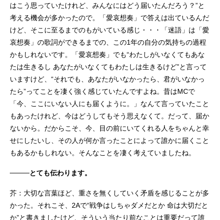
はこう思っていたけれど、みんなにはどう届いたんだろう？”と
考える機会が多かったので。「愛哀想奏」で答えは出ているんだ
けど、そこに至るまでのもがいている感じ・・・「迷語」は「愛
哀想奏」の歌詞ができるまでの、この1年の自分の気持ちの過程
かもしれないです。「愛哀想奏」でも“わたしがいなくてもあな
たは生きるし あなたがいなくてもわたしは生きるけど”と言って
いますけど、“それでも、あなたがいなかったら、君がいなかっ
たら”ってことを凄く強く感じていたんですよね。昔はMCで
「今、ここにいない人にも届くように。」なんて言っていたこと
もあったけれど、今はどうしてもそう思えなくて。だって、届か
ないから。だからこそ、今、目の前にいてくれる人をちゃんと幸
せにしたいし、その人が何か言ったことによって誰かに届くこと
もあるかもしれない。そんなことを凄く考えていましたね。
────とても伝わります。
芥：大切な言葉ほど、重さを無くしていく矛盾を感じることが多
かった。それこそ、2Aで“戦争はしちゃダメだとか 命は大切だと
か”と書きましたけど、そういう当たり前なことは重要だって誰