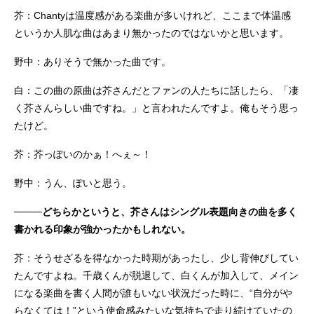
芥：Chantyは温度感がある楽曲が多いけれど、ここまで体温感
というか人肌な曲はあまり無かったのではないかと思います。
野中：ありそうで無かった曲です。
白：この曲の原曲は芥さんだとファンの人たちに話したら、「凄
く芥さんらしい曲ですね。」と言われたんですよ。俺もそう思っ
たけど。
芥：芥っぽいのかぁ！へぇ～！
野中：うん、ぽいと思う。
────どちらかというと、芥さんはシングル表題向きの曲を多く
書かれる印象が強かったかもしれない。
芥：そうせざるを得なかった時期があったし、少し背伸びしてい
たんですよね。千歳くんが脱退して、白くんが加入して、メイン
になる楽曲を書く人間が誰もいない状況だった時に、“自分がや
らなくては！”という使命感みたいな気持ちで走り続けていたの