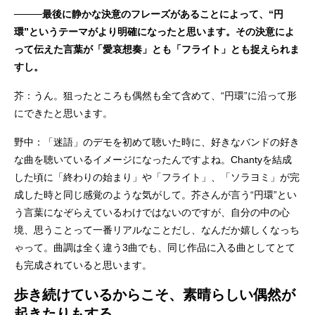
────最後に静かな決意のフレーズがあることによって、“円
環”というテーマがより明確になったと思います。その決意によ
って伝えた言葉が「愛哀想奏」とも「フライト」とも捉えられま
すし。
芥：うん。狙ったところも偶然も全て含めて、“円環”に沿って形
にできたと思います。
野中：「迷語」のデモを初めて聴いた時に、好きなバンドの好き
な曲を聴いているイメージになったんですよね。Chantyを結成
した頃に「終わりの始まり」や「フライト」、「ソラヨミ」が完
成した時と同じ感覚のような気がして。芥さんが言う“円環”とい
う言葉になぞらえているわけではないのですが、自分の中の心
境、思うことって一番リアルなことだし、なんだか嬉しくなっち
ゃって。曲調は全く違う3曲でも、同じ作品に入る曲としてとて
も完成されていると思います。
歩き続けているからこそ、素晴らしい偶然が
起きたりもする。