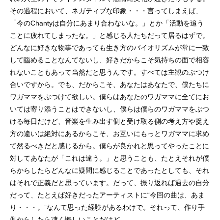
その過程において、ネガティブな印象・・・言ってしまえば、
「今のChantyは自分にあまり合わないな。」とか「活動を追う
ことに疲れてしまったな。」と感じる人たちだって居るはずで。
どんなに好きな物事であっても生き方のバイオリズムが常に一致
して臨めることなんてないし、好きだからこそ気持ちの面で相容
れないこともあって当然だと思うんです。すべては主観のぶつけ
合いですから。でも、だからこそ、あなたはあなたで、僕たちに
ワガママをぶつけて欲しい。僕らはあなたのワガママに全てにお
いては寄り添うことはできないし、僕らは僕らのワガママをぶつ
ける毎日だけど、音楽を生み出す側と受け取る側の考え方や捉え
方の違いは絶対にあるからこそ、お互いにもっとワガママに求め
て然るべきだと感じるから。僕らが良かれと思ってやったことに
対してあなたが「これは違う。」と思うことも、たとえそれが僕
らからしたらどんなに疑問に感じることであったとしても、それ
はそれで正義だと思っています。だって、振り返れば過去の自分
だって、たとえば好きだったアーティストに“今回の曲は、あま
り・・・。”なんて思った経験があるわけで。それって、作り手
側からしたら凄く悔しいことだけど。