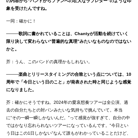
の内容から“バンドからファンへの壮大なラブレター”のような印
象を受けたんですね。
一同：確かに！
────歌詞に書かれていることは、Chantyが活動を続けていく
限り決して変わらない“普遍的な真理”みたいなものなのではない
かと。
芥：うん、このバンドの真理かもしれない。
────楽曲とリリースタイミングの合致という点については、10
周年で「今日という日のこと」が発表された時と同じような感覚
になりました。
芥：確かにそうですね。2024年の愛哀想奏ツアーは全公演、過
去の自分たちとの対バンみたいな気持ちで挑んでいて。本当
に“その一瞬一瞬しかないんだ。”って感覚が強すぎて、自分の中
ではかなり忘れられないツアーになっているんです。“今日とい
う日はこの1日しかない”なんて誰もがわかっていることだけど、