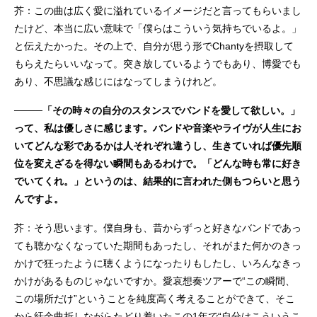
芥：この曲は広く愛に溢れているイメージだと言ってもらいまし
たけど、本当に広い意味で「僕らはこういう気持ちでいるよ。」
と伝えたかった。その上で、自分が思う形でChantyを摂取して
もらえたらいいなって。突き放しているようでもあり、博愛でも
あり、不思議な感じにはなってしまうけれど。
────「その時々の自分のスタンスでバンドを愛して欲しい。」
って、私は優しさに感じます。バンドや音楽やライヴが人生にお
いてどんな彩であるかは人それぞれ違うし、生きていれば優先順
位を変えざるを得ない瞬間もあるわけで。「どんな時も常に好き
でいてくれ。」というのは、結果的に言われた側もつらいと思う
んですよ。
芥：そう思います。僕自身も、昔からずっと好きなバンドであっ
ても聴かなくなっていた期間もあったし、それがまた何かのきっ
かけで狂ったように聴くようになったりもしたし、いろんなきっ
かけがあるものじゃないですか。愛哀想奏ツアーで“この瞬間、
この場所だけ”ということを純度高く考えることができて、そこ
から紆余曲折しながらたどり着いたこの1年で“自分はこういうこ