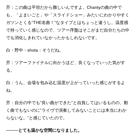
芥：この曲は平坦だから難しいんですよ。Chantyの曲の中で
も、「よまいごと」や「スライドショー」みたいにわかりやすく
ガツンとくる“THE名曲！”なタイプとはちょっと違うし。温度感
で持っていく感じなので、ツアー序盤はそこがまだ自分たちの中
でも消化しきれていなかったかもしれないです。
白・野中・shota：そうだね。
芥：ツアーファイナルに向かうほど、良くなっていった気がす
る。
白：うん、会場を包み込む温度が上がっていった感じがするよ
ね。
芥：自分の中でも“良い曲ができた”と自負してはいるものの、動
く曲でもないのに“ライヴで演奏してみないことには本当にわか
らないな。”と感じていたので。
────とても温かな空間になりました。