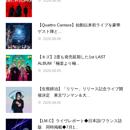
2026.08.06
【Quattro Cantare】始動以来初ライブを豪華
ゲスト陣と...
2026.08.06
【キズ】2度も発売延期した1st LAST
ALBUM『極楽より極...
2026.08.05
【生熊耕治】「リリー」リリース記念ライブ開
催決定 東京ワンマン＆大...
2026.08.05
【LM.C】ライヴレポート◆日本語/フランス語
版 同時掲載◆7月1...