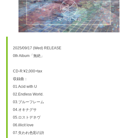
2025/09/17 (Wed) RELEASE
0th Aibum「無絶」
CD-R:¥2,000+tax
収録曲：
01.Acid with U
02.Endless World.
03.ブルーフレーム
04.オキナグサ
05.ロストデネヴ
06.illicit love
07.失われ色彩の詩