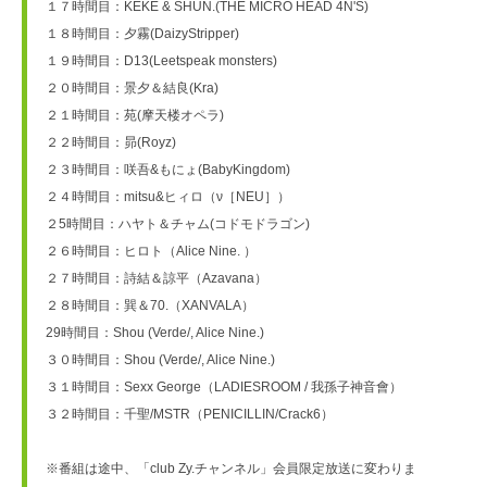
１７時間目：KEKE & SHUN.(THE MICRO HEAD 4N'S)
１８時間目：夕霧(DaizyStripper)
１９時間目：D13(Leetspeak monsters) 
２０時間目：景夕＆結良(Kra) 
２１時間目：苑(摩天楼オペラ)
２２時間目：昴(Royz)
２３時間目：咲吾&もにょ(BabyKingdom)
２４時間目：mitsu&ヒィロ（ν［NEU］）
２5時間目：ハヤト＆チャム(コドモドラゴン)
２６時間目：ヒロト（Alice Nine. ）
２７時間目：詩結＆諒平（Azavana） 
２８時間目：巽＆70.（XANVALA）
29時間目：Shou (Verde/, Alice Nine.)
３０時間目：Shou (Verde/, Alice Nine.)
３１時間目：Sexx George（LADIESROOM / 我孫子神音會）
３２時間目：千聖/MSTR（PENICILLIN/Crack6）
※番組は途中、「club Zy.チャンネル」会員限定放送に変わりま