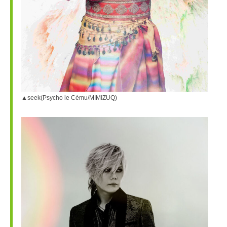
▲seek(Psycho le Cému/MIMIZUQ)