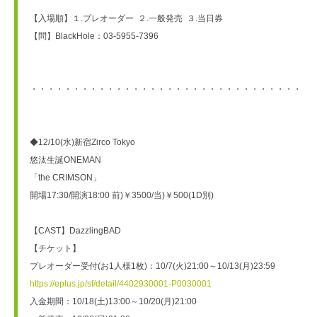
【入場順】１.プレオーダー  ２.一般発売  ３.当日券
【問】BlackHole：03-5955-7396
・・・・・・・・・・・・・・・・・・・・・・・・・・・・・・・・・
◆12/10(水)新宿Zirco Tokyo
悠汰生誕ONEMAN
「the CRIMSON」
開場17:30/開演18:00 前)￥3500/当)￥500(1D別)
【CAST】DazzlingBAD
【チケット】
プレオーダー受付(お1人様1枚)：10/7(火)21:00～10/13(月)23:59
https://eplus.jp/sf/detail/4402930001-P0030001
入金期間：10/18(土)13:00～10/20(月)21:00