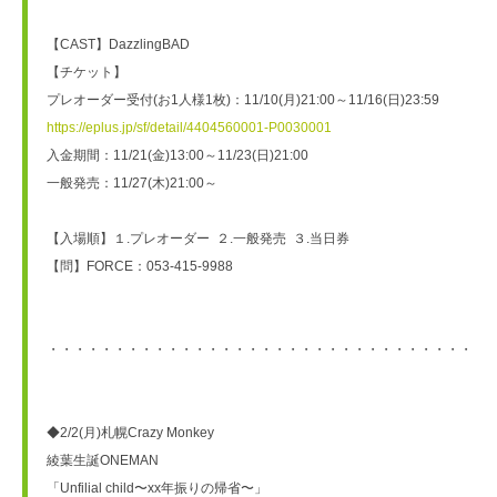
【CAST】DazzlingBAD
【チケット】
プレオーダー受付(お1人様1枚)：11/10(月)21:00～11/16(日)23:59
https://eplus.jp/sf/detail/4404560001-P0030001
入金期間：11/21(金)13:00～11/23(日)21:00
一般発売：11/27(木)21:00～
【入場順】１.プレオーダー  ２.一般発売  ３.当日券
【問】FORCE：053-415-9988
・・・・・・・・・・・・・・・・・・・・・・・・・・・・・・・・・
◆2/2(月)札幌Crazy Monkey
綾葉生誕ONEMAN
「Unfilial child〜xx年振りの帰省〜」