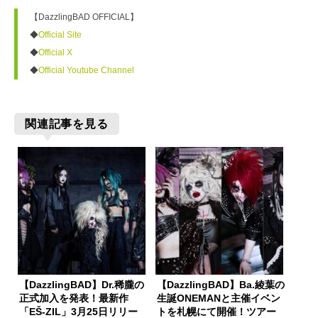
【DazzlingBAD OFFICIAL】

◆
Official Site
◆
Official X
◆
Official Youtube Channel
関連記事を見る
【DazzlingBAD】Dr.稀朧の
【DazzlingBAD】Ba.綾葉の
正式加入を発表！最新作
生誕ONEMANと主催イベン
「EŠ-ZIL」3月25日リリー
トを札幌にて開催！ツアー