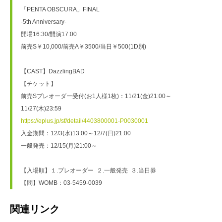
「PENTA OBSCURA」FINAL
-5th Anniversary-
開場16:30/開演17:00
前売S￥10,000/前売A￥3500/当日￥500(1D別)
【CAST】DazzlingBAD
【チケット】
前売Sプレオーダー受付(お1人様1枚)：11/21(金)21:00～
11/27(木)23:59
https://eplus.jp/sf/detail/4403800001-P0030001
入金期間：12/3(水)13:00～12/7(日)21:00
一般発売：12/15(月)21:00～
【入場順】１.プレオーダー  ２.一般発売  ３.当日券
【問】WOMB：03-5459-0039
関連リンク