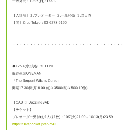
一般発売：10/26(日)21:00～
【入場順】１.プレオーダー  ２.一般発売  ３.当日券
【問】Zirco Tokyo：03-6278-9190
・・・・・・・・・・・・・・・・・・・・・・・・・・・・・・・・・
◆12/24(水)渋谷CYCLONE
痲紗生誕ONEMAN
「The Serpent Witch's Curse」
開場17:30/開演18:00 前)￥3500/当)￥500(1D別)
【CAST】DazzlingBAD
【チケット】
プレオーダー受付(お1人様1枚)：10/7(火)21:00～10/13(月)23:59
https://t.livepocket.jp/e/9ct43