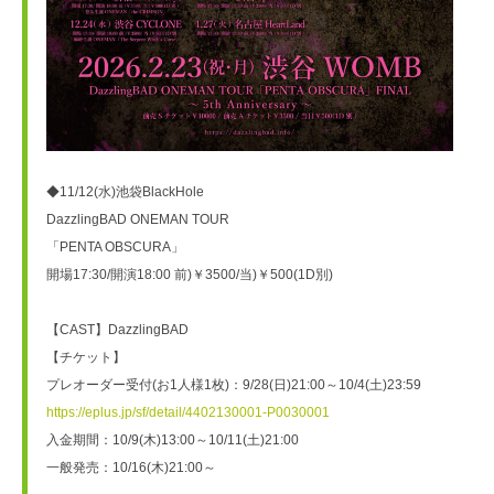
◆11/12(水)池袋BlackHole
DazzlingBAD ONEMAN TOUR
「PENTA OBSCURA」
開場17:30/開演18:00 前)￥3500/当)￥500(1D別)
【CAST】DazzlingBAD
【チケット】
プレオーダー受付(お1人様1枚)：9/28(日)21:00～10/4(土)23:59
https://eplus.jp/sf/detail/4402130001-P0030001
入金期間：10/9(木)13:00～10/11(土)21:00
一般発売：10/16(木)21:00～