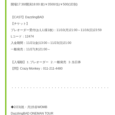
開場17:30/開演18:00 前)￥3500/当)￥500(1D別)
【CAST】DazzlingBAD
【チケット】
プレオーダー受付(お1人様1枚)：11/10(月)21:00～11/16(日)23:59
Lコード：12474
入金期間：11/21(金)13:00～11/23(日)21:00
一般発売：11/27(木)21:00～
【入場順】１.プレオーダー  ２.一般発売  ３.当日券
【問】Crazy Monkey：011-211-4480
・・・・・・・・・・・・・・・・・・・・・・・・・・・・・・・・・
◆2/23(祝・月)渋谷WOMB
DazzlingBAD ONEMAN TOUR