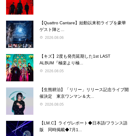
【Quattro Cantare】始動以来初ライブを豪華
ゲスト陣と...
2026.08.06
【キズ】2度も発売延期した1st LAST
ALBUM『極楽より極...
2026.08.05
【生熊耕治】「リリー」リリース記念ライブ開
催決定 東京ワンマン＆大...
2026.08.05
【LM.C】ライヴレポート◆日本語/フランス語
版 同時掲載◆7月1...