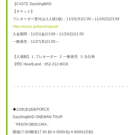
【CAST】DazzlingBAD
【チケット】
プレオーダー受付(お1人様1枚)：11/10(月)21:00～11/16(日)23:59
https://eplus.jp/dazzlingbad/
入金期間：11/21(金)13:00～11/23(日)21:00
一般発売：11/27(木)21:00～
【入場順】１.プレオーダー  ２.一般発売  ３.当日券
【問】HeartLand：052-212-9018
・・・・・・・・・・・・・・・・・・・・・・・・・・・・・・・・・
◆1/28(水)浜松FORCE
DazzlingBAD ONEMAN TOUR
「PENTA OBSCURA」
開場17:00/開演17:30 前)￥3500/当)￥4000(1D別)