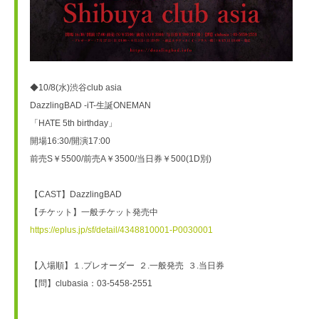
◆10/8(水)渋谷club asia
DazzlingBAD -iT-生誕ONEMAN
「HATE 5th birthday」
開場16:30/開演17:00
前売S￥5500/前売A￥3500/当日券￥500(1D別)
【CAST】DazzlingBAD
【チケット】一般チケット発売中
https://eplus.jp/sf/detail/4348810001-P0030001
【入場順】１.プレオーダー  ２.一般発売  ３.当日券
【問】clubasia：03-5458-2551