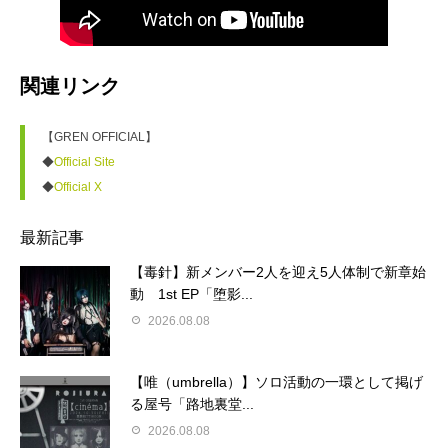
関連リンク
【GREN OFFICIAL】
◆
Official Site
◆
Official X
最新記事
【毒針】新メンバー2人を迎え5人体制で新章始
動 1st EP「堕影...
2026.08.08
【唯（umbrella）】ソロ活動の一環として掲げ
る屋号「路地裏堂...
2026.08.08