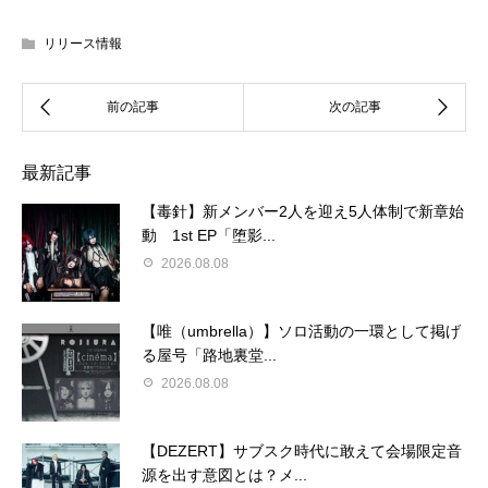
リリース情報
最新記事
【毒針】新メンバー2人を迎え5人体制で新章始
動 1st EP「堕影...
2026.08.08
【唯（umbrella）】ソロ活動の一環として掲げ
る屋号「路地裏堂...
2026.08.08
【DEZERT】サブスク時代に敢えて会場限定音
源を出す意図とは？メ...