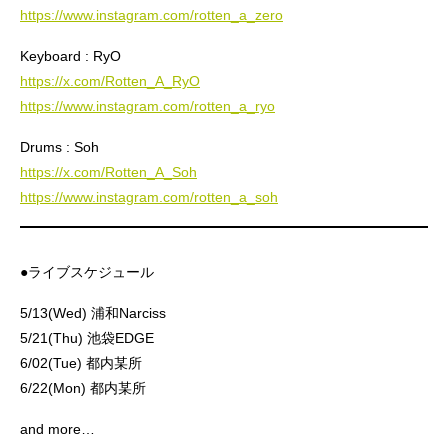
https://www.instagram.com/rotten_a_zero
Keyboard : RyO
https://x.com/Rotten_A_RyO
https://www.instagram.com/rotten_a_ryo
Drums : Soh
https://x.com/Rotten_A_Soh
https://www.instagram.com/rotten_a_soh
●ライブスケジュール
5/13(Wed) 浦和Narciss
5/21(Thu) 池袋EDGE
6/02(Tue) 都内某所
6/22(Mon) 都内某所
and more…