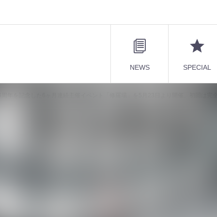
NEWS
SPECIAL
6周年を記念した6ヶ月連続主催イベント「修羅場」を5月23日より開催、初回は完
ー、結成26周年を記念した6ヶ月連続主
より開催、初回は完全入場無料&新曲リリ