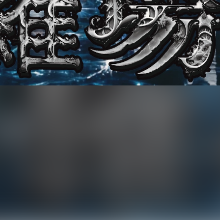
ント「修羅場」を5月23日（土）より6ヶ月連続で開催すること
台 シアターホールにて「26thアニバ修羅場」を開催。
デーのライブを体験するチャンスとしても絶好の機会だ。
EXI」のリリースも予定されており、ライブと新曲の両方で26周