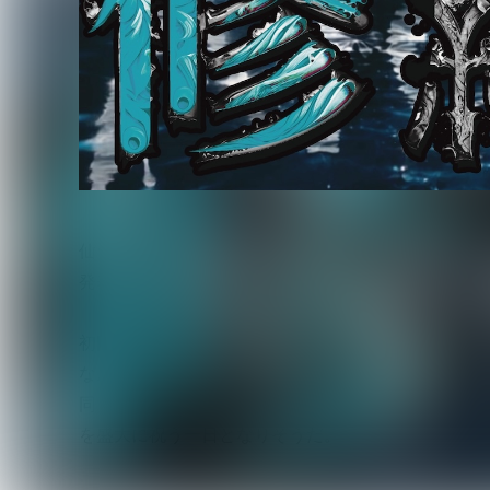
仙台のウェンズデーが結成26周年を迎え、主催イベ
発表した。
初回となる5月23日（土）は日立システムズホール仙
なんと完全入場無料となっており、初めてウェンズ
同日には「人類vsAI」をテーマにした問題作「XIS
を盛大に祝う一日となりそうだ。