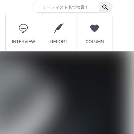
INTERVIEW
REPORT
COLUMN
全入場無料&新曲リリースも
最新記事
ー
DuelJewel × VISUNAVI
Japanコラム企画「俺...
2026.08.06