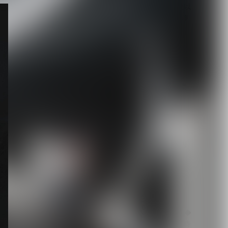
【Quattro Cantare】始動以
来初ライブを豪華ゲスト陣
と...
2026.08.06
【キズ】2度も発売延期し
た1st LAST ALBUM『極楽
より極...
2026.08.05
【生熊耕治】「リリー」リ
リース記念ライブ開催決
定 東京ワンマン＆大...
2026.08.05
【LM.C】ライヴレポート◆
日本語/フランス語版 同時