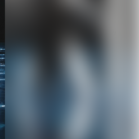
掲載◆7月1...
2026.08.05
【ORCALADE】デジタルリ
リース第一弾となる2曲を
配信開始。1...
2026.08.05
【Inventions】VISUNAVI
Japanポッドキャスト...
2026.08.05
【仙台貨物】約2年半ぶり
のシングル「いっち! いっ
ち!!」リリース...
2026.08.04