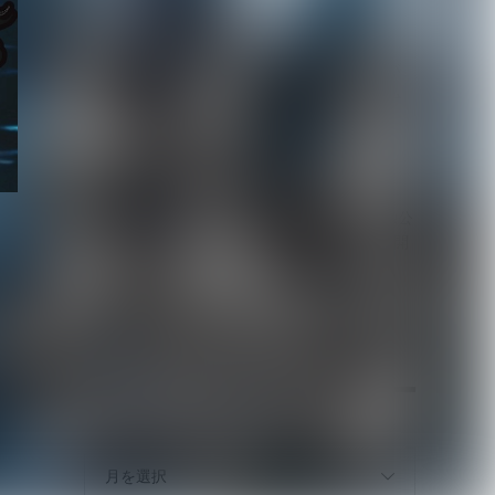
【BugLug】主催Fes.『バ
グサミ 2026東京』タイム
テーブ...
2026.08.03
【MAMA.】命依生誕単独公
演を埼玉会館小ホールで開
を
催決定、1st...
2026.08.03
年
月を選択