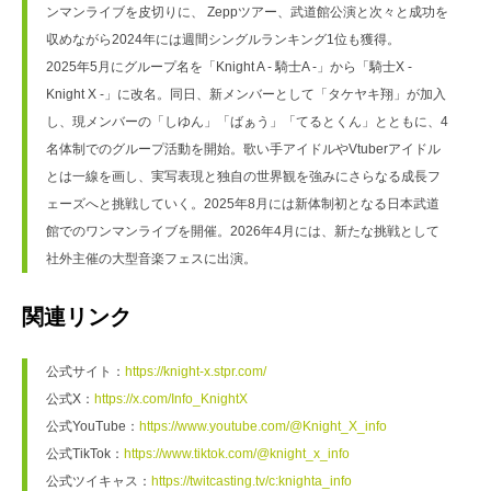
ンマンライブを皮切りに、 Zeppツアー、武道館公演と次々と成功を
収めながら2024年には週間シングルランキング1位も獲得。
2025年5月にグループ名を「Knight A - 騎士A -」から「騎士X - 
Knight X -」に改名。同日、新メンバーとして「タケヤキ翔」が加入
し、現メンバーの「しゆん」「ばぁう」「てるとくん」とともに、4
名体制でのグループ活動を開始。歌い手アイドルやVtuberアイドル
とは一線を画し、実写表現と独自の世界観を強みにさらなる成長フ
ェーズへと挑戦していく。2025年8月には新体制初となる日本武道
館でのワンマンライブを開催。2026年4月には、新たな挑戦として
社外主催の大型音楽フェスに出演。
関連リンク
公式サイト：
https://knight-x.stpr.com/
公式X：
https://x.com/Info_KnightX
公式YouTube：
https://www.youtube.com/@Knight_X_info
公式TikTok：
https://www.tiktok.com/@knight_x_info
公式ツイキャス：
https://twitcasting.tv/c:knighta_info