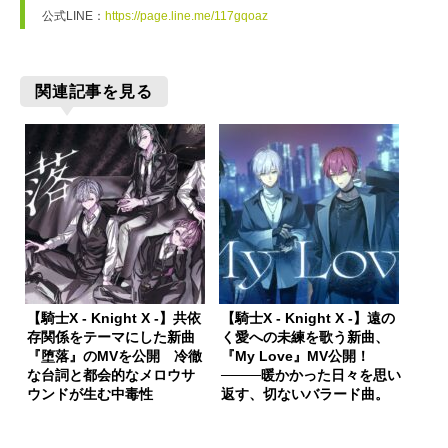
公式LINE：
https://page.line.me/117gqoaz
関連記事を見る
【騎士X - Knight X -】共依
【騎士X - Knight X -】遠の
存関係をテーマにした新曲
く愛への未練を歌う新曲、
『堕落』のMVを公開 冷徹
『My Love』MV公開！
な台詞と都会的なメロウサ
────暖かかった日々を思い
ウンドが生む中毒性
返す、切ないバラード曲。