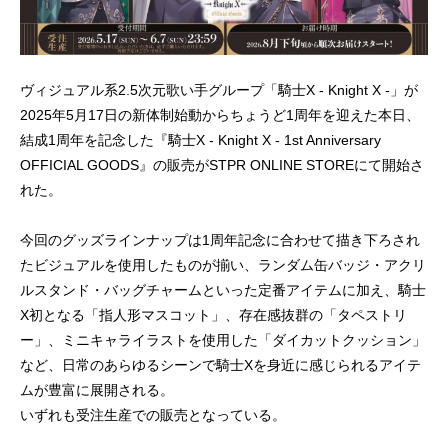
ヴィジュアル系2.5次元歌い手グループ「騎士X - Knight X -」が
2025年5月17日の新体制始動からちょうど1周年を迎えた本日、
結成1周年を記念した『騎士X - Knight X - 1st Anniversary
OFFICIAL GOODS』の販売がSTPR ONLINE STOREにて開始さ
れた。
今回のグッズラインナップは1周年記念に合わせて描き下ろされ
たビジュアルを使用したものが揃い、ランダム缶バッジ・アクリ
ルスタンド・バッグチャームといった定番アイテムに加え、騎士
X初となる「指人形マスコット」、存在感抜群の「タペストリ
ー」、ミニキャライラストを使用した「ダイカットクッション」
など、日常のあらゆるシーンで騎士Xを身近に感じられるアイテ
ムが豊富に展開される。
いずれも受注生産での販売となっている。