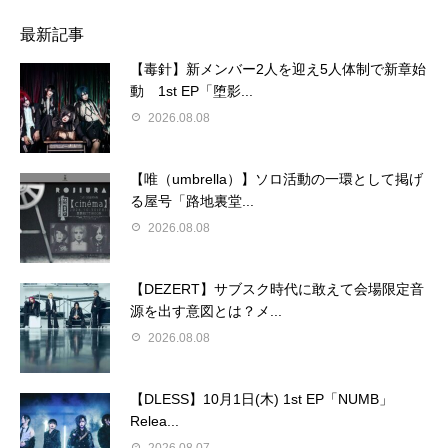
最新記事
【毒針】新メンバー2人を迎え5人体制で新章始
動 1st EP「堕影...
2026.08.08
【唯（umbrella）】ソロ活動の一環として掲げ
る屋号「路地裏堂...
2026.08.08
【DEZERT】サブスク時代に敢えて会場限定音
源を出す意図とは？メ...
2026.08.08
【DLESS】10月1日(木) 1st EP「NUMB」
Relea...