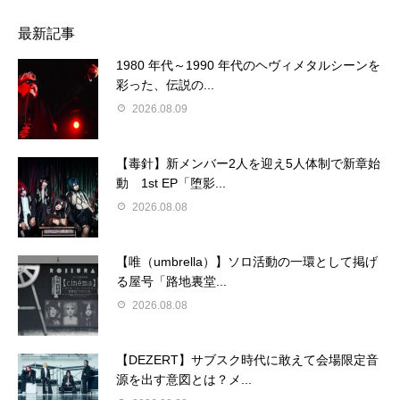
最新記事
1980 年代～1990 年代のヘヴィメタルシーンを
彩った、伝説の...
2026.08.09
【毒針】新メンバー2人を迎え5人体制で新章始
動 1st EP「堕影...
2026.08.08
【唯（umbrella）】ソロ活動の一環として掲げ
る屋号「路地裏堂...
2026.08.08
【DEZERT】サブスク時代に敢えて会場限定音
源を出す意図とは？メ...