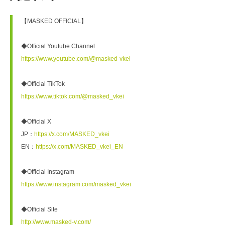
【MASKED OFFICIAL】
◆Official Youtube Channel 
https://www.youtube.com/@masked-vkei
◆Official TikTok
https://www.tiktok.com/@masked_vkei
◆Official X
JP：
https://x.com/MASKED_vkei
EN：
https://x.com/MASKED_vkei_EN
◆Official Instagram
https://www.instagram.com/masked_vkei
◆Official Site
http://www.masked-v.com/