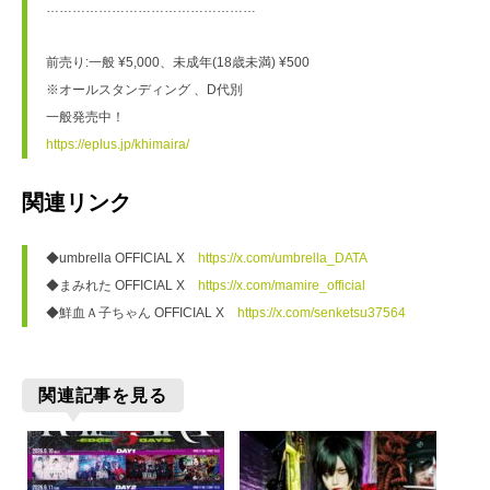
…………………………………………
前売り:一般 ¥5,000、未成年(18歳未満) ¥500
※オールスタンディング 、D代別
一般発売中！
https://eplus.jp/khimaira/
関連リンク
◆umbrella OFFICIAL X　
https://x.com/umbrella_DATA
◆まみれた OFFICIAL X　
https://x.com/mamire_official
◆鮮血Ａ子ちゃん OFFICIAL X　
https://x.com/senketsu37564
関連記事を見る