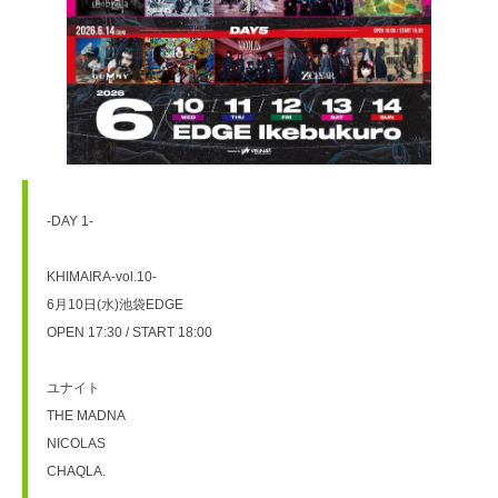
-DAY 1-
KHIMAIRA-vol.10-
6月10日(水)池袋EDGE
OPEN 17:30 / START 18:00
ユナイト
THE MADNA
NICOLAS 
CHAQLA.