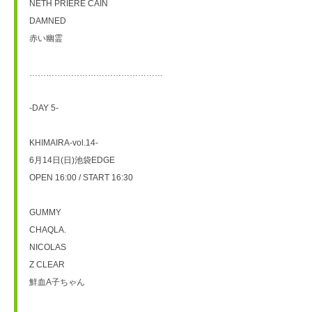
NETH PRIERE CAIN
DAMNED
赤い幽霊
…………………………………………
-DAY 5-
KHIMAIRA-vol.14-
6月14日(日)池袋EDGE
OPEN 16:00 / START 16:30
GUMMY
CHAQLA.
NICOLAS
Z CLEAR
鮮血A子ちゃん