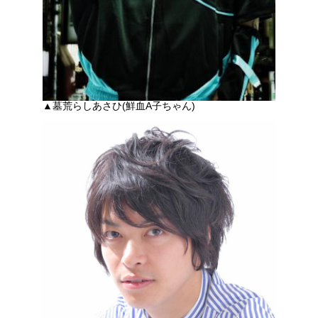
▲墓荒らしあさひ(鮮血A子ちゃん)