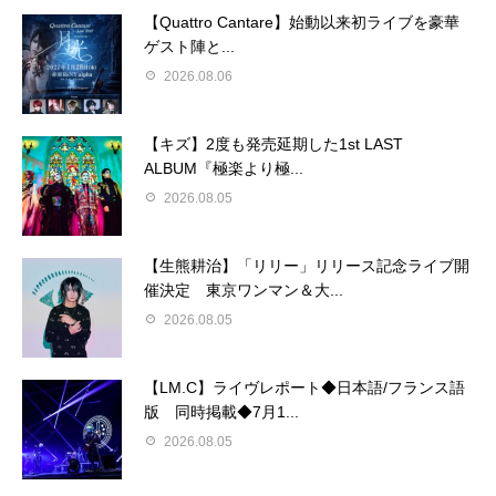
【Quattro Cantare】始動以来初ライブを豪華
ゲスト陣と...
2026.08.06
【キズ】2度も発売延期した1st LAST
ALBUM『極楽より極...
2026.08.05
【生熊耕治】「リリー」リリース記念ライブ開
催決定 東京ワンマン＆大...
2026.08.05
【LM.C】ライヴレポート◆日本語/フランス語
版 同時掲載◆7月1...
2026.08.05