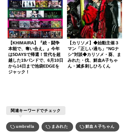
【KHIMAIRA】『続・闘争
【カリソメ】◆始動主催３
本能で、奪い合え。』今年
マン「正しい過ち」“NGナ
は5DAYSで帰還！世代を超
シ”対談◆カリソメ・葵、ま
越した19バンドで、6月10日
みれた・伐、鮮血A子ちゃ
から14日まで池袋EDGEを
ん・滅多刺しひろくん
ジャック！
関連キーワードでチェック
umbrella
まみれた
鮮血Ａ子ちゃん