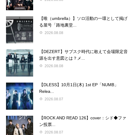
【唯（umbrella）】ソロ活動の一環として掲げ
る屋号「路地裏堂...
2026.08.08
【DEZERT】サブスク時代に敢えて会場限定音
源を出す意図とは？メ...
2026.08.08
【DLESS】10月1日(木) 1st EP「NUMB」
Relea...
2026.08.07
【ROCK AND READ 126】cover：シド◆ファ
ン投票...
2026.08.07