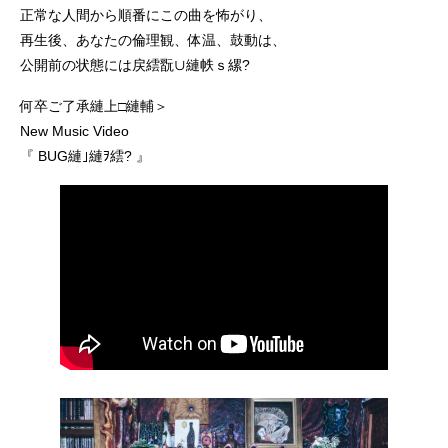
正常な人間から順番にこの曲を怖がり、
再生後、あなたの倫理観、体温、鼓動は、
公開前の状態には戻繧翫∪縺帙ｓ縲?
何卒ご了承縺上□縺輔＞
New Music Video
『 BUG縺｣縺ｦ繧? 』