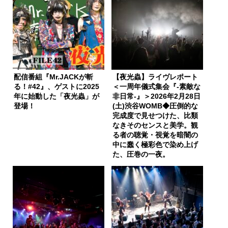
配信番組『Mr.JACKが斬
【夜光蟲】ライヴレポート
る！#42』、ゲストに2025
＜一周年儀式集会『‐素敵な
年に始動した「夜光蟲」が
非日常‐』＞2026年2月28日
登場！
(土)渋谷WOMB◆圧倒的な
完成度で見せつけた、比類
なきそのセンスと美学。観
る者の聴覚・視覚を暗闇の
中に蠢く極彩色で染め上げ
た、圧巻の一夜。