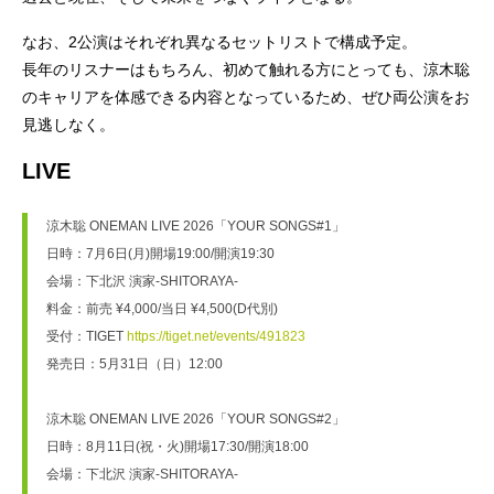
なお、2公演はそれぞれ異なるセットリストで構成予定。
長年のリスナーはもちろん、初めて触れる方にとっても、涼木聡
のキャリアを体感できる内容となっているため、ぜひ両公演をお
見逃しなく。
LIVE
涼木聡 ONEMAN LIVE 2026「YOUR SONGS#1」
日時：7月6日(月)開場19:00/開演19:30
会場：下北沢 演家-SHITORAYA-
料金：前売 ¥4,000/当日 ¥4,500(D代別)
受付：TIGET 
https://tiget.net/events/491823
発売日：5月31日（日）12:00
涼木聡 ONEMAN LIVE 2026「YOUR SONGS#2」
日時：8月11日(祝・火)開場17:30/開演18:00
会場：下北沢 演家-SHITORAYA-