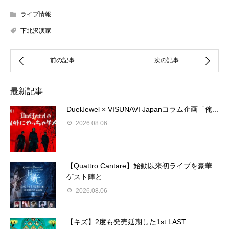
ライブ情報
下北沢演家
最新記事
DuelJewel × VISUNAVI Japanコラム企画「俺...
2026.08.06
【Quattro Cantare】始動以来初ライブを豪華
ゲスト陣と...
2026.08.06
【キズ】2度も発売延期した1st LAST