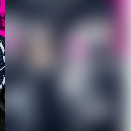
2026.08.07
新宿LOFT初の試みである
都市型サーキットイベント
『SHINJUK...
2026.08.07
[ kei ]、8月12日Veats
Shibuya公演に Sho...
2026.08.07
DuelJewel × VISUNAVI
Japanコラム企画「俺...
2026.08.06