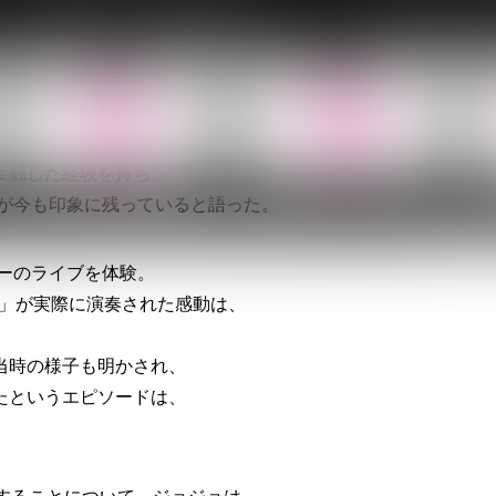
メリーへの思いを語る配信企画を実施している。
るにあたって、
ったと振り返る。
スタイルに強い衝撃を受け、「何でもありなんだ」と感じたと
接触した経験を持ち、
応が今も印象に残っていると語った。
リーのライブを体験。
rila」が実際に演奏された感動は、
当時の様子も明かされ、
たというエピソードは、