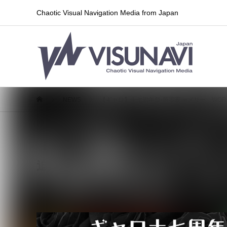
Chaotic Visual Navigation Media from Japan
NEWS
【ギャロ】十七周年祭-第零夜-∞メリー WORLD
【ギャロ】十七周年祭-第零夜-∞メリー
迫る！！
2026.05.27
ライブ情報