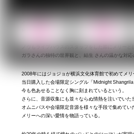
公演の開催に先立ち、メンバーのジョジョとノヴが
ジョジョは2006年、ヴィジュアル系バンドを始め
メリーの映像を目にしたことが出会いのきっかけだ
化粧をしながらもパンクの反逆心をにじませるその
う。
ノヴもライブハウスのスタッフをした際にメリーと
ガラさんの独特の世界観と、結生 さんの温かな対
2008年にはジョジョが横浜文化体育館で初めてメ
当日購入した会場限定シングル「Midnight Shang
今も色あせることなく胸に刻まれているという。
さらに、音源収集にも並々ならぬ情熱を注いでいた
オムニバスや会場限定音源を様々な手段で集めてい
メリーへの深い愛情を物語っている。