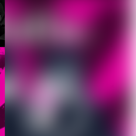
【唯（umbrella）】ソロ活
動の一環として掲げる屋号
「路地裏堂...
2026.08.08
【DEZERT】サブスク時代
に敢えて会場限定音源を出
す意図とは？メ...
2026.08.08
【DLESS】10月1日(木) 1st
EP「NUMB」Relea...
2026.08.07
【ROCK AND READ 126】
cover：シド◆ファン投票...