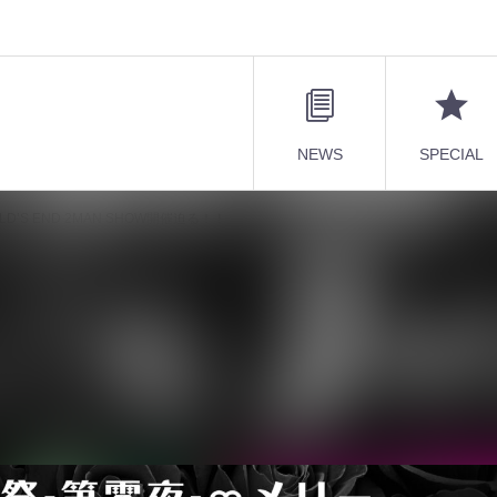
NEWS
SPECIAL
’S END 2MAN SHOW開催迫る！！
 WORLD’S END 2MAN SHOW開催