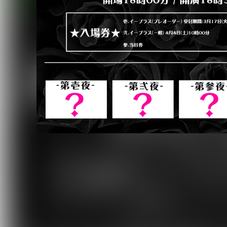
5月に結成十七周年を迎えたバンド・ギャロは、結
ヴォーカル・ジョジョが尊敬してやまない「メリー
「十七周年祭-第零夜-∞メリー WORLD’S END 2M
する。