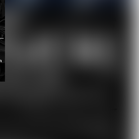
【Quattro Cantare】始動以
来初ライブを豪華ゲスト陣
と...
2026.08.06
【キズ】2度も発売延期し
た1st LAST ALBUM『極楽
より極...
2026.08.05
催
月を選択