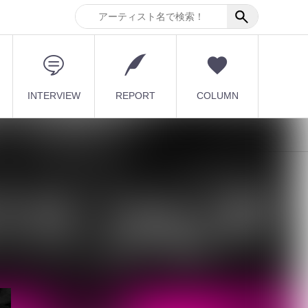
INTERVIEW
REPORT
COLUMN
最新記事
【毒針】新メンバー2人を
迎え5人体制で新章始動
1st EP「堕影...
2026.08.08