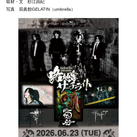
取材・文 杉江由紀
写真 寫眞館GELATIN（umbrella）