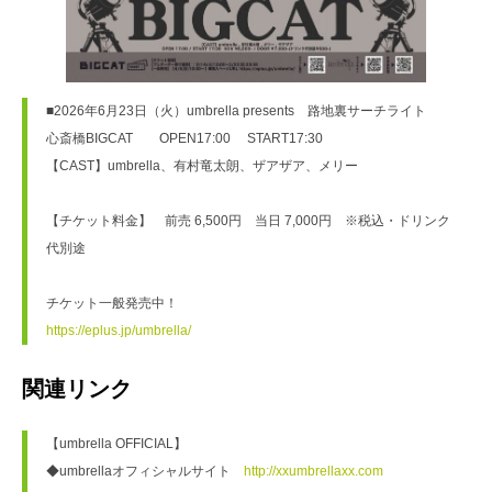
■2026年6月23日（火）umbrella presents　路地裏サーチライト

心斎橋BIGCAT　　OPEN17:00 　START17:30

【CAST】umbrella、有村竜太朗、ザアザア、メリー

【チケット料金】　前売 6,500円　当日 7,000円　※税込・ドリンク
代別途

https://eplus.jp/umbrella/
関連リンク
【umbrella OFFICIAL】
◆umbrellaオフィシャルサイト　
http://xxumbrellaxx.com