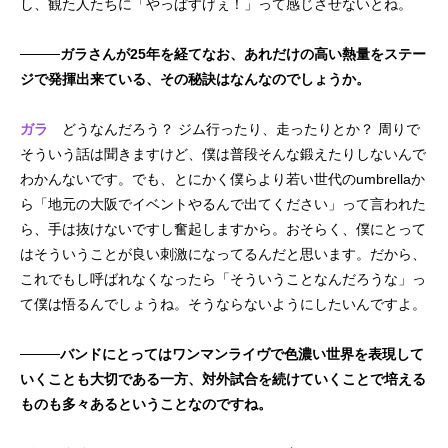
し、観た人たちに「やっぱすげぇ！」って感じさせないとね。
────ガラさんが25年を経てなお、あれだけの高い熱量をステー
ジで発揮出来ている、その秘訣はなんなのでしょうか。
ガラ
どうなんだろう？ ジム行ったり、走ったりとか？ 周りで
そういう話は聞きますけど、僕は普段そんな鍛えたりしないんで
わかんないです。でも、とにかく僕らより若い世代のumbrellaか
ら「地元の大阪でイベントやるんで出てください」って言われた
ら、手は抜けないですし奮起しますから。おそらく、僕にとって
はそういうことが良い刺激になってるんだと思います。だから、
これでもし呼ばれなくなったら「そういうことなんだろうな」っ
て僕は悟るんでしょうね。そうならないようにしたいんですよ。
────バンドにとってはワンマンライヴで色濃い世界を表現して
いくことも大切である一方、対外試合を続けていくことで培える
ものも多々あるということなのですね。