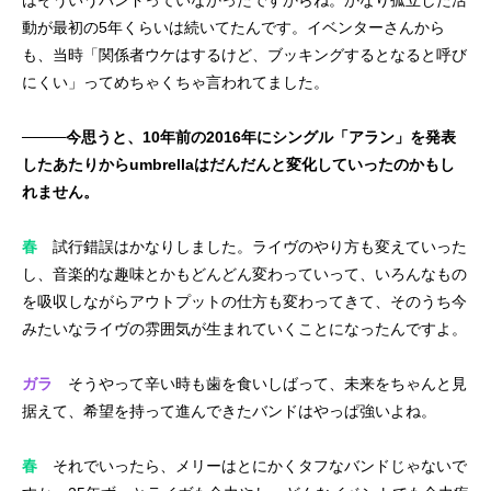
動が最初の5年くらいは続いてたんです。イベンターさんから
も、当時「関係者ウケはするけど、ブッキングするとなると呼び
にくい」ってめちゃくちゃ言われてました。
────今思うと、10年前の2016年にシングル「アラン」を発表
したあたりからumbrellaはだんだんと変化していったのかもし
れません。
春
試行錯誤はかなりしました。ライヴのやり方も変えていった
し、音楽的な趣味とかもどんどん変わっていって、いろんなもの
を吸収しながらアウトプットの仕方も変わってきて、そのうち今
みたいなライヴの雰囲気が生まれていくことになったんですよ。
ガラ
そうやって辛い時も歯を食いしばって、未来をちゃんと見
据えて、希望を持って進んできたバンドはやっぱ強いよね。
春
それでいったら、メリーはとにかくタフなバンドじゃないで