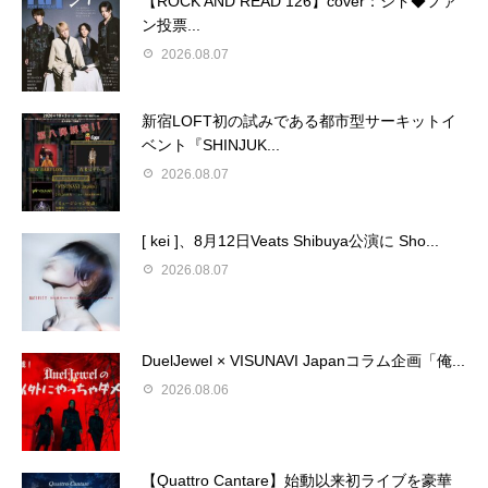
【ROCK AND READ 126】cover：シド◆ファ
ン投票...
2026.08.07
新宿LOFT初の試みである都市型サーキットイ
ベント『SHINJUK...
2026.08.07
[ kei ]、8月12日Veats Shibuya公演に Sho...
2026.08.07
DuelJewel × VISUNAVI Japanコラム企画「俺...
2026.08.06
【Quattro Cantare】始動以来初ライブを豪華