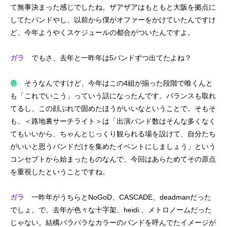
て無事決まった感じでしたね。ザアザアはもともと大阪を拠点に
してたバンドやし、以前から僕がオファーをかけていたんですけ
ど、今年ようやくスケジュールの都合がついたんですよ。
ガラ
でもさ、去年と一昨年は5バンドずつ出てたよね？
春
そうなんですけど、今年はこの4組が揃った段階で唯くんと
も「これでいこう」っていう話になったんです。バランスも取れ
てるし、この顔ぶれで固めたほうがいいなということで。そもそ
も、＜路地裏サーチライト＞は「出演バンド数はそんな多くなく
てもいいから、ちゃんとじっくり観られる場を設けて、自分たち
がいいと思うバンドだけを集めたイベントにしましょう」という
コンセプトから始まったものなんで、今回はあらためてその原点
を重視したということですね。
ガラ
一昨年がうちらとNoGoD、CASCADE、deadmanだった
でしょ。で、去年が色々な十字架、heidi.、メトロノームだった
じゃない。結構バラバラなカラーのバンドを呼んでたイメージが