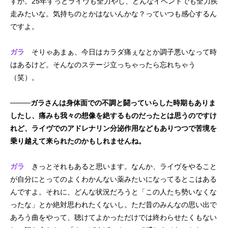
すか。25年ずっとライヴも全力やし、どんなイベントでも全力疾
走みたいな。気持ちのとかはないんかな？っていつも感心するん
ですよ。
ガラ
そりゃあまぁ、今日はカラダ痛ぇなとか調子悪いなって時
はあるけど。そんなのステージ立っちゃったら忘れちゃう
（笑）。
────ガラさんは身体面での不調と闘っていらした時期もありま
したし、痛みも我々の想像を絶するものだったとは思うのですけ
れど、ライヴでのアドレナリン分泌作用などもありつつで苦境を
乗り越えて来られたのかもしれませんね。
ガラ
きっとそれもあると思います。なんか、ライヴをやること
が自分にとってのよくわかんない薬みたいになってるとこはある
んですよ。それに、どんな状況だろうと「この人たち勢いなくな
ったな」とか絶対思われたくないし。ただ昔のみんなの思い出で
あろう曲をやって、聴けてよかっただけでは終わらせたくもない