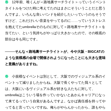
春
12年前、唯くんが＜路地裏サーチライト＞っていうイベント
タイトルをつけた時に考えてたのはまさにそういうことだと思う
んですよ。いろんな良いバンドを紹介したいっていうのもそうで
すけど、これだけいい音楽をやってるのに……っていうストレス
を抱えてたumbrellaそのものに対して＜路地裏サーチライト＞を
当てたい、という気持ちがやっぱり大きかったので。その根底の
部分は今も同じです。
────そんな＜路地裏サーチライト＞が、今や大阪・BIGCATの
ような規模感の会場で開催されようになったことにも大きな意味
と意義がありますね。
春
小規模なイベントは別として、大阪でのヴィジュアル系のイ
ベントって減りましたからね。大阪で長くやってた我々として
は、大阪にいるヴィジュアル系が好きな人たちに対して、
umbrellaはこういう場を作っていかないとあかんキャリアになっ
て来てるっていう自覚があるんですよ。なかば責任感を持ってや
ってると言っていいですね。俺らがやらんかったから、誰もやら