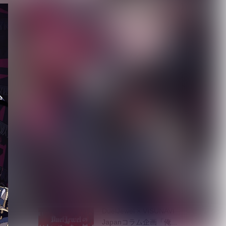
【ROCK AND READ 126】
cover：シド◆ファン投票...
2026.08.07
新宿LOFT初の試みである
都市型サーキットイベント
『SHINJUK...
2026.08.07
[ kei ]、8月12日Veats
Shibuya公演に Sho...
2026.08.07
DuelJewel × VISUNAVI
Japanコラム企画「俺...