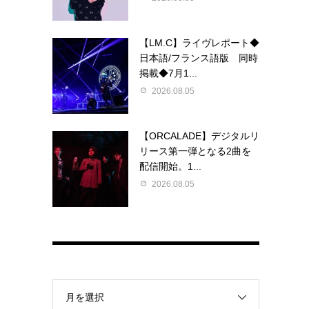
【LM.C】ライヴレポート◆
日本語/フランス語版 同時
掲載◆7月1...
2026.08.05
【ORCALADE】デジタルリ
リース第一弾となる2曲を
配信開始。1...
2026.08.05
月を選択