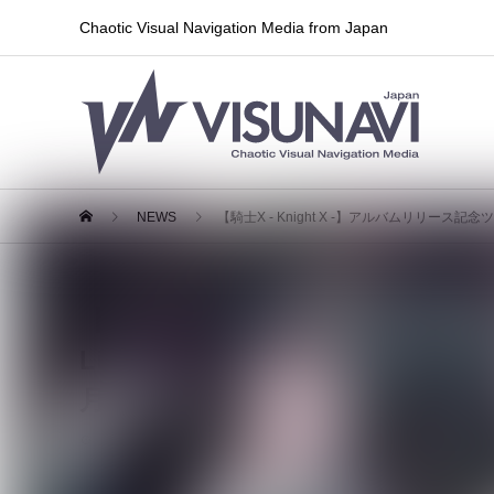
Chaotic Visual Navigation Media from Japan
NEWS
【騎士X - Knight X -】アルバムリリース記念ツ
【騎士X - Knight X -】アルバム
Live Tour 2026-2027『T
月6日より受付開始
2026.05.31
ライブ情報