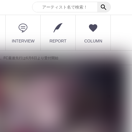
INTERVIEW
REPORT
COLUMN
トを本日公開、FC最速先行は6月6日より受付開始
最新記事
6
【DLESS】10月1日(木) 1st
EP「NUMB」Relea...
2026.08.07