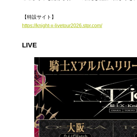
【特設サイト】
https://knight-x-livetour2026.stpr.com/
LIVE