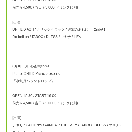
前売￥4,500 / 当日￥5,000(ドリンク代別)
[出演]
UNTIL'D ASH / クリッククラック / 進撃のあわけ /【2nd/A】
Re:bellion / TABOO / DLESS / マキナ / LIZA
＿＿＿＿＿＿＿＿＿＿＿＿＿＿＿＿＿＿
6月8日(月) 心斎橋soma
Planet CHILD Music presents
「水無月バックドロップ」
OPEN 15:30 / START 16:00
前売￥4,500 / 当日￥5,000(ドリンク代別)
[出演]
ナキリ / KAKURIYO PANDA. / THE_PiTY / TABOO / DLESS / マキナ / 