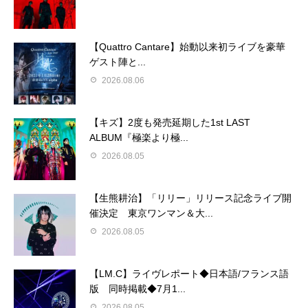
【Quattro Cantare】始動以来初ライブを豪華
ゲスト陣と...
2026.08.06
【キズ】2度も発売延期した1st LAST
ALBUM『極楽より極...
2026.08.05
【生熊耕治】「リリー」リリース記念ライブ開
催決定 東京ワンマン＆大...
2026.08.05
【LM.C】ライヴレポート◆日本語/フランス語
版 同時掲載◆7月1...
2026.08.05