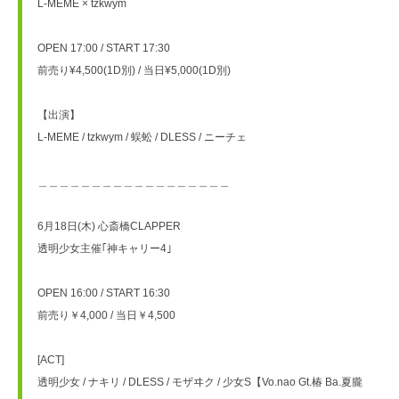
L-MEME × tzkwym
OPEN 17:00 / START 17:30
前売り¥4,500(1D別) / 当日¥5,000(1D別)
【出演】
L-MEME / tzkwym / 蜈蚣 / DLESS / ニーチェ
＿＿＿＿＿＿＿＿＿＿＿＿＿＿＿＿＿＿
6月18日(木) 心斎橋CLAPPER
透明少女主催｢神キャリー4｣
OPEN 16:00 / START 16:30
前売り￥4,000 / 当日￥4,500
[ACT]
透明少女 / ナキリ / DLESS / モザヰク / 少女S【Vo.nao Gt.椿 Ba.夏朧 