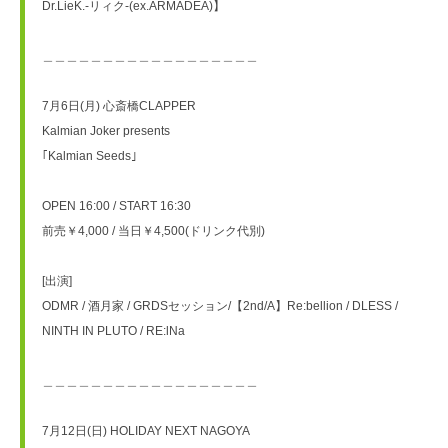
Dr.LieK.-リィク-(ex.ARMADEA)】
＿＿＿＿＿＿＿＿＿＿＿＿＿＿＿＿＿＿
7月6日(月) 心斎橋CLAPPER
Kalmian Joker presents
｢Kalmian Seeds｣
OPEN 16:00 / START 16:30
前売￥4,000 / 当日￥4,500(ドリンク代別)
[出演]
ODMR / 酒月家 / GRDSセッション/【2nd/A】Re:bellion / DLESS / 
NINTH IN PLUTO / RE:lNa
＿＿＿＿＿＿＿＿＿＿＿＿＿＿＿＿＿＿
7月12日(日) HOLIDAY NEXT NAGOYA