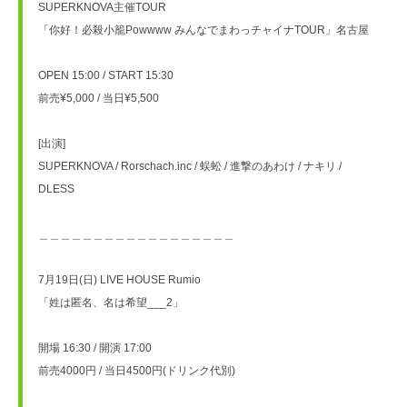
SUPERKNOVA主催TOUR
「你好！必殺小籠Powwww みんなでまわっチャイナTOUR」名古屋
OPEN 15:00 / START 15:30
前売¥5,000 / 当日¥5,500
[出演]
SUPERKNOVA / Rorschach.inc / 蜈蚣 / 進撃のあわけ / ナキリ / 
DLESS
＿＿＿＿＿＿＿＿＿＿＿＿＿＿＿＿＿＿
7月19日(日) LIVE HOUSE Rumio
「姓は匿名、名は希望___2」
開場 16:30 / 開演 17:00
前売4000円 / 当日4500円(ドリンク代別)