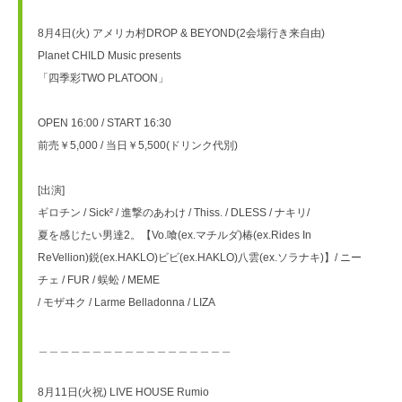
8月4日(火) アメリカ村DROP & BEYOND(2会場行き来自由)
Planet CHILD Music presents
「四季彩TWO PLATOON」
OPEN 16:00 / START 16:30
前売￥5,000 / 当日￥5,500(ドリンク代別)
[出演]
ギロチン / Sick² / 進撃のあわけ / Thiss. / DLESS / ナキリ/
夏を感じたい男達2。【Vo.喰(ex.マチルダ)椿(ex.Rides In
ReVellion)鋭(ex.HAKLO)ビビ(ex.HAKLO)八雲(ex.ソラナキ)】/ ニー
チェ / FUR / 蜈蚣 / MEME
/ モザヰク / Larme Belladonna / LIZA
＿＿＿＿＿＿＿＿＿＿＿＿＿＿＿＿＿＿
8月11日(火祝) LIVE HOUSE Rumio