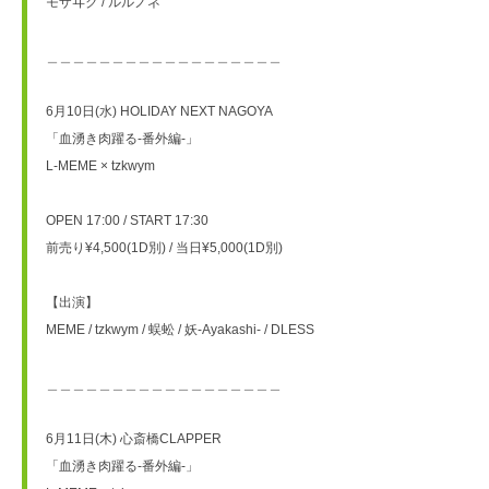
モザヰク / ルルノネ
＿＿＿＿＿＿＿＿＿＿＿＿＿＿＿＿＿＿
6月10日(水) HOLIDAY NEXT NAGOYA
「血湧き肉躍る-番外編-」
L-MEME × tzkwym
OPEN 17:00 / START 17:30
前売り¥4,500(1D別) / 当日¥5,000(1D別)
【出演】
MEME / tzkwym / 蜈蚣 / 妖-Ayakashi- / DLESS
＿＿＿＿＿＿＿＿＿＿＿＿＿＿＿＿＿＿
6月11日(木) 心斎橋CLAPPER
「血湧き肉躍る-番外編-」