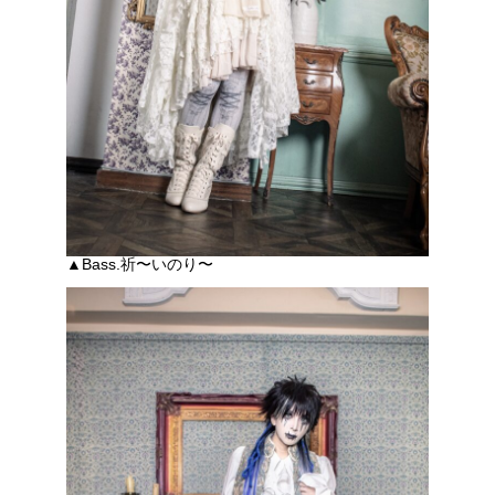
▲Bass.祈〜いのり〜