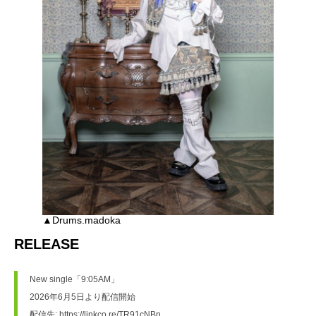
▲Drums.madoka
RELEASE
New single「9:05AM」
2026年6月5日より配信開始
配信先: https://linkco.re/TR91cNBn