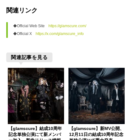
関連リンク
◆Official Web Site　
https://glamscure.com/
◆Official X　
https://x.com/glamscure_info
関連記事を見る
【glamscure】結成10周年
【glamscure】新MV公開、
記念単独公演にて新メンバ
12月11日の結成10周年記念