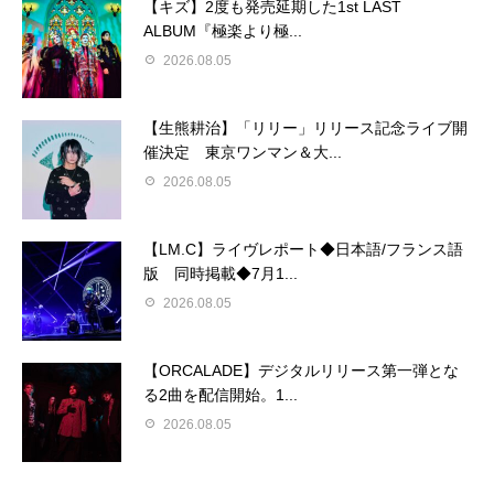
【キズ】2度も発売延期した1st LAST
ALBUM『極楽より極...
2026.08.05
【生熊耕治】「リリー」リリース記念ライブ開
催決定 東京ワンマン＆大...
2026.08.05
【LM.C】ライヴレポート◆日本語/フランス語
版 同時掲載◆7月1...
2026.08.05
【ORCALADE】デジタルリリース第一弾とな
る2曲を配信開始。1...
2026.08.05