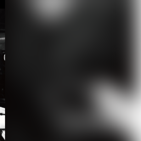
【唯（umbrella）】ソロ活
動の一環として掲げる屋号
「路地裏堂...
2026.08.08
【DEZERT】サブスク時代
に敢えて会場限定音源を出
す意図とは？メ...
2026.08.08
【DLESS】10月1日(木) 1st
EP「NUMB」Relea...
2026.08.07
【ROCK AND READ 126】
cover：シド◆ファン投票...