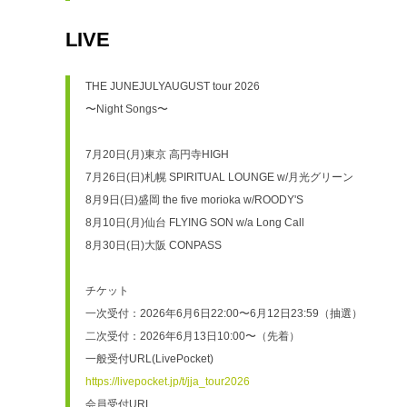
LIVE
THE JUNEJULYAUGUST tour 2026
〜Night Songs〜 
7月20日(月)東京 高円寺HIGH
7月26日(日)札幌 SPIRITUAL LOUNGE w/月光グリーン
8月9日(日)盛岡 the five morioka w/ROODY'S
8月10日(月)仙台 FLYING SON w/a Long Call
8月30日(日)大阪 CONPASS
チケット
一次受付：2026年6月6日22:00〜6月12日23:59（抽選）
二次受付：2026年6月13日10:00〜（先着）
一般受付URL(LivePocket)
https://livepocket.jp/t/jja_tour2026
会員受付URL