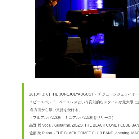
2010年より[ THE JUNEJULYAUGUST・ザ ジューンジュライオ
３ピースバンド・ベースレスという変則的なスタイルが最大限に
 各方面から厚い支持を受ける。
（フルアルバム3枚・ミニアルバム5枚をリリース）
高野 哲 Vocal / Guitar(nil, ZIGZO, THE BLACK COMET CLUB BAND
佐藤 統 Piano（THE BLACK COMET CLUB BAND, opening, M