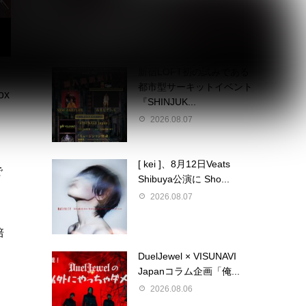
2026.08.07
新宿LOFT初の試みである
都市型サーキットイベント
ox
『SHINJUK...
）
2026.08.07
[ kei ]、8月12日Veats
で
Shibuya公演に Sho...
2026.08.07
培
DuelJewel × VISUNAVI
Japanコラム企画「俺...
2026.08.06