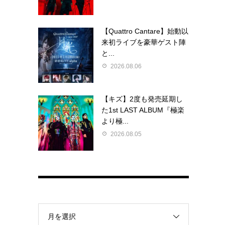
【Quattro Cantare】始動以
来初ライブを豪華ゲスト陣
と...
2026.08.06
【キズ】2度も発売延期し
た1st LAST ALBUM『極楽
より極...
2026.08.05
月を選択