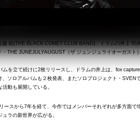
統(THE BLACK COMET CLUB BAND)、ドラムの井上 司(f
バンド・THE JUNEJULYAUGUST（ザ ジュンジュライオーガスト
を立て続けに2枚リリースし、ドラムの井上は、fox capture
掛け、ソロアルバムも２枚発表、またソロプロジェクト・SVEN
な活動も展開している。
onia」のリリースから7年を経て、今作ではメンバーそれぞれが多方面で
ジュラの新世界が広がる。