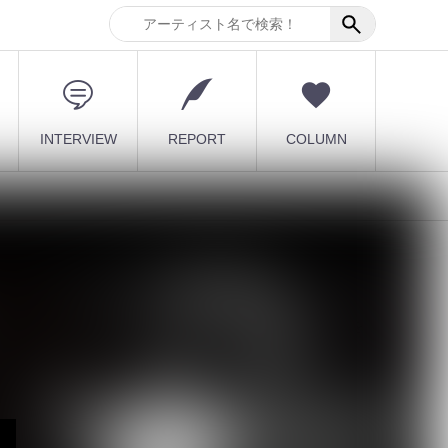
INTERVIEW
REPORT
COLUMN
バ
最新記事
【毒針】新メンバー2人を
迎え5人体制で新章始動
1st EP「堕影...
2026.08.08