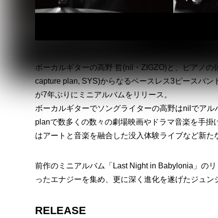
ボーカルギターの高野 哲(nil・ZIGZO)と、ピアノの佐藤 
capture plan, SYS)からなるベースレス3ピース
が7年ぶりにミニアルバムをリリース。
ボーカルギターでソングライターの高野はnilでアルバム
planで数多くの数々の劇場映画やドラマ音楽を手
はアートと音楽を融合した没入体験ライブなど新た
前作のミニアルバム「Last Night in Babyl
ったエナジーを集め、更に深く進化を遂げたジュン
RELEASE