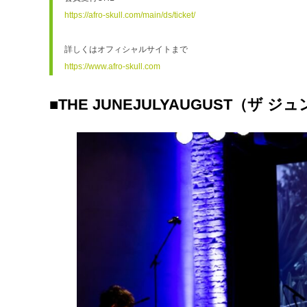
https://afro-skull.com/main/ds/ticket/
詳しくはオフィシャルサイトまで
https://www.afro-skull.com
■THE JUNEJULYAUGUST（ザ