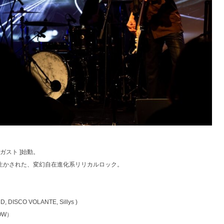
ーガスト ]始動。
生かされた、変幻自在進化系リリカルロック。
, DISCO VOLANTE, Sillys )
AOW）