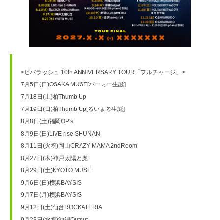
<ビバラッシュ 10th ANNIVERSARY TOUR「フルチャージ」>
7月5日(日)OSAKA MUSE[パーミー生誕]
7月18日(土)柏Thumb Up
7月19日(日)柏Thumb Up[るいまる生誕]
8月8日(土)福岡OP's
8月9日(日)LIVE rise SHUNAN	
8月11日(火祝)岡山CRAZY MAMA 2ndRoom
8月27日(木)神戸太陽と虎
8月29日(土)KYOTO MUSE
9月6日(日)横浜BAYSIS
9月7日(月)横浜BAYSIS
9月12日(土)仙台ROCKATERIA
9月23日(水祝)沖縄Output