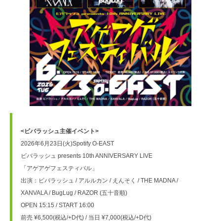
<ビバラッシュ主催イベント>
2026年6月23日(火)Spotify O-EAST
ビバラッシュ presents 10th ANNIVERSARY LIVE
「アゲアゲフェスティバル」
出演：ビバラッシュ / アルルカン / えんそく / THE MADNA / 
XANVALA / BugLug / RAZOR (五十音順)
OPEN 15:15 / START 16:00
前売 ¥6,500(税込/+D代) / 当日 ¥7,000(税込/+D代)