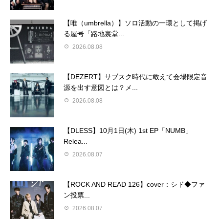
【唯（umbrella）】ソロ活動の一環として掲げ
る屋号「路地裏堂...
2026.08.08
【DEZERT】サブスク時代に敢えて会場限定音
源を出す意図とは？メ...
2026.08.08
【DLESS】10月1日(木) 1st EP「NUMB」
Relea...
2026.08.07
【ROCK AND READ 126】cover：シド◆ファ
ン投票...
2026.08.07