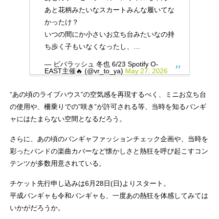
あと花柄みたいなスカートみんな履いてな
かったけ？
いつの間にか小さいお立ち台みたいなの持
ち歩く子もいなくなったし、…
— ビバラッシュ 冬也 6/23 Spotify O-
EAST主催🔥 (@vr_to_ya)
May 27, 2026
“あの頃のライブハウス”の空気感を再現するべく、ミニお立ち台
の使用や、柵乗りでの”咲き”が許可される等、当時を知るバンギ
ャにはたまらない空間となるだろう。
さらに、あの頃のバンギャファッションチェック企画や、当時を
彩ったバンドの楽曲カバーなど懐かしさと熱狂を呼び起こすコン
テンツが多数用意されている。
チケット先行申し込みは6月28日(日)よりスタート。
平成バンギャも令和バンギャも、一度あの熱狂を体感してみては
いかがだろうか。