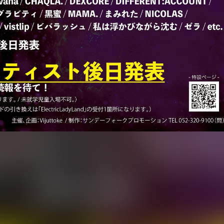
発信するフリーペーパー「Vijuttoke」主催のイベント
9月20日（日）に開催されることが決定。
ALL、ell.SIZEの3会場。3会場を自由に行き来できるサーキット形式で行