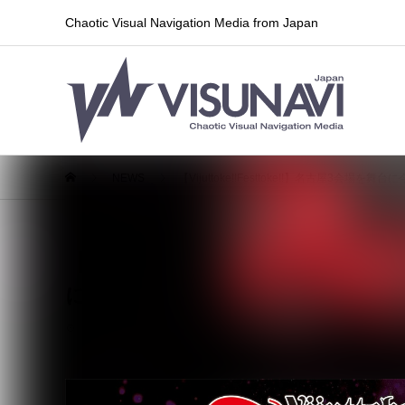
Chaotic Visual Navigation Media from Japan
NEWS
【Vijuttoke!!Festtoke!!】名古屋3会場を舞
【Vijuttoke!!Festtoke!!
に開催！「Vijuttoke!!Festtok
2026.06.19
ライブ情報