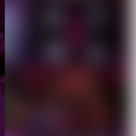
掲載◆7月1...
2026.08.05
【ORCALADE】デジタルリ
リース第一弾となる2曲を
配信開始。1...
2026.08.05
【Inventions】VISUNAVI
Japanポッドキャスト...
2026.08.05
【仙台貨物】約2年半ぶり
のシングル「いっち! いっ
ち!!」リリース...
2026.08.04