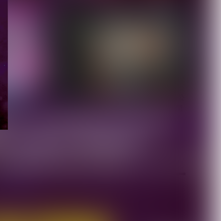
【BugLug】主催Fes.『バ
グサミ 2026東京』タイム
テーブ...
2026.08.03
【MAMA.】命依生誕単独公
演を埼玉会館小ホールで開
催決定、1st...
2026.08.03
月を選択
わ