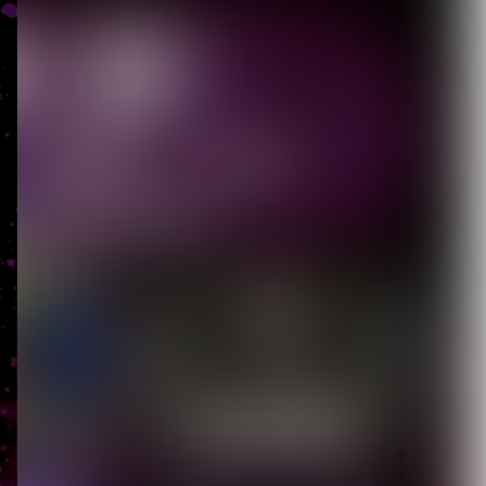
【Quattro Cantare】始動以
来初ライブを豪華ゲスト陣
と...
2026.08.06
【キズ】2度も発売延期し
た1st LAST ALBUM『極楽
より極...
2026.08.05
【生熊耕治】「リリー」リ
リース記念ライブ開催決
定 東京ワンマン＆大...
2026.08.05
【LM.C】ライヴレポート◆
日本語/フランス語版 同時