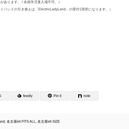
あります。 / 未就学児童入場不可。）
ンドの引き換えは「ElectricLadyLand」の受付1箇所になります。）
S
feedly
Pin it
note
and
,
名古屋ell.FITS ALL
,
名古屋ell.SIZE