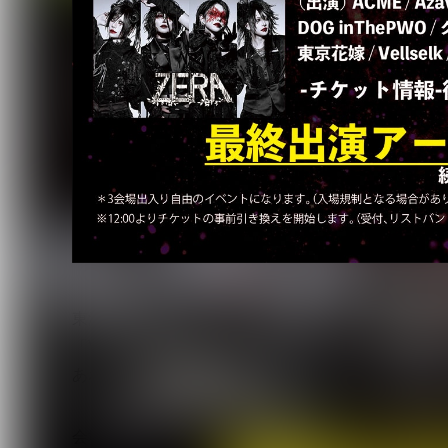
東海地区から全国へ向けてヴィジュアル系カルチャーを
「Vijuttoke!!Festtoke!!2026」が、2026年
あわせて出演アーティストが発表された。
会場は名古屋ElectricLadyLand、ell.FITS 