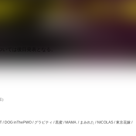
DEXCORE、DIFFERENT:ACCOUNT、DOG inThePWO
京花嫁、Vellselk、vistlip、ビバラッシュ、私は浮かびなが
ついては後日発表となる。
ZE）
NT / DOG inThePWO / グラビティ / 黒蜜 / MAMA. / まみれた / NICOLAS / 東京花嫁 / 