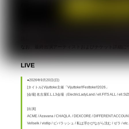
れる。
出演アーティストには、ACME、Azavana、CHAQLA.、
グラビティ、黒蜜、MAMA.、まみれた、NICOLAS、東
沈む、ゼラらがラインナップ。
なお、最終出演アーティストおよびチケット詳細に
LIVE
●2026年9月20日(日) 
[タイトル] Vijuttoke主催「Vijuttoke!!Festtoke!!2026」
[会場] 名古屋E.L.L3会場（ElectricLadyLand / ell.FITS ALL / ell.SI
[出演]
ACME / Azavana / CHAQLA. / DEXCORE / DIFFERENT:ACCOU
Vellselk / vistlip / ビバラッシュ / 私は浮かびながら沈む / ゼラ / etc.