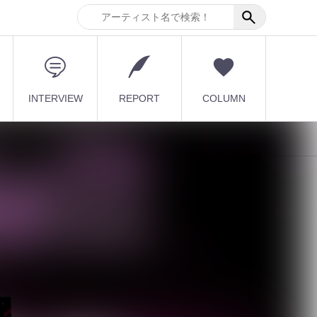
INTERVIEW
REPORT
COLUMN
！
最新記事
DuelJewel × VISUNAVI
Japanコラム企画「俺...
2026.08.06