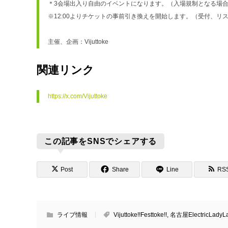
＊3会場出入り自由のイベントになります。（入場規制となる場合が
※12:00よりチケットの事前引き換えを開始します。（受付、リストバ
主催、企画：Vijuttoke
関連リンク
https://x.com/Vijuttoke
この記事をSNSでシェアする
Post
Share
Line
RS
ライブ情報
Vijuttoke!!Festtoke!!
,
名古屋ElectricLadyL