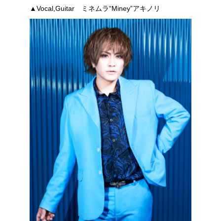
▲Vocal,Guitar ミネムラ“Miney”アキノリ