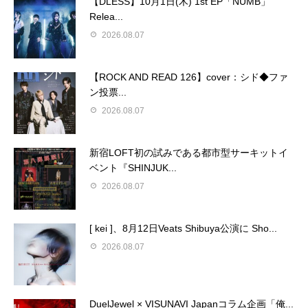
【DLESS】10月1日(木) 1st EP「NUMB」
Relea...
2026.08.07
【ROCK AND READ 126】cover：シド◆ファ
ン投票...
2026.08.07
新宿LOFT初の試みである都市型サーキットイ
ベント『SHINJUK...
2026.08.07
[ kei ]、8月12日Veats Shibuya公演に Sho...
2026.08.07
DuelJewel × VISUNAVI Japanコラム企画「俺...