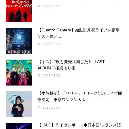
2026.08.06
【Quattro Cantare】始動以来初ライブを豪華
ゲスト陣と...
2026.08.06
【キズ】2度も発売延期した1st LAST
ALBUM『極楽より極...
2026.08.05
【生熊耕治】「リリー」リリース記念ライブ開
催決定 東京ワンマン＆大...
2026.08.05
【LM.C】ライヴレポート◆日本語/フランス語