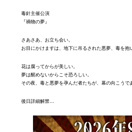
毒針主催公演
『禍物の夢』
さあさあ、お立ち会い。
お目にかけますは、地下に吊るされた悪夢、毒を抱
花は腐ってからが美しい。
夢は醒めないからこそ恐ろしい。
その夜、毒と悪夢を孕んだ者たちが、幕の向こうで
後日詳細解禁…