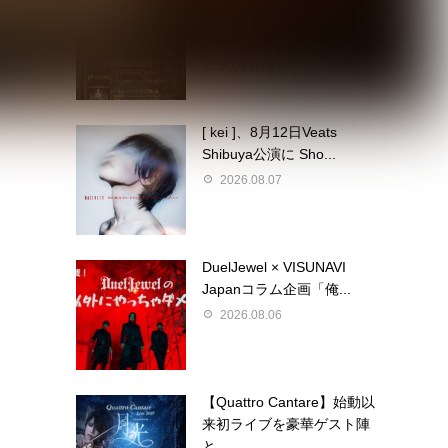
都市型サーキットイベント
『SHINJUK...
2026.08.07
[ kei ]、8月12日Veats
Shibuya公演に Sho...
2026.08.07
DuelJewel × VISUNAVI
Japanコラム企画「俺...
2026.08.06
【Quattro Cantare】始動以
来初ライブを豪華ゲスト陣
と...