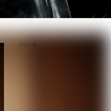
最新記事
【毒針】新メンバー2人を
迎え5人体制で新章始動
1st EP「堕影...
2026.08.08
【唯（umbrella）】ソロ活
動の一環として掲げる屋号
「路地裏堂...
2026.08.08