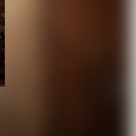
【DEZERT】サブスク時代
に敢えて会場限定音源を出
す意図とは？メ...
2026.08.08
【DLESS】10月1日(木) 1st
EP「NUMB」Relea...
2026.08.07
【ROCK AND READ 126】
cover：シド◆ファン投票...
2026.08.07
新宿LOFT初の試みである