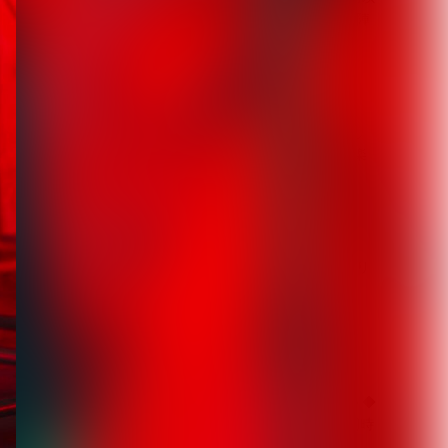
来初ライブを豪華ゲスト陣
と...
2026.08.06
【キズ】2度も発売延期し
た1st LAST ALBUM『極楽
より極...
2026.08.05
【生熊耕治】「リリー」リ
リース記念ライブ開催決
定 東京ワンマン＆大...
2026.08.05
【LM.C】ライヴレポート◆
日本語/フランス語版 同時
掲載◆7月1...