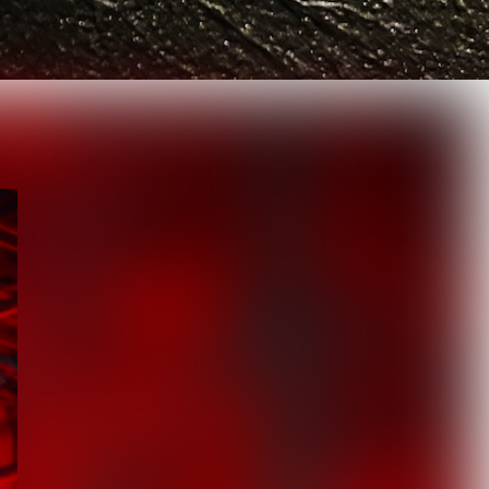
最新記事
【DLESS】10月1日(木) 1st
EP「NUMB」Relea...
2026.08.07
【ROCK AND READ 126】
cover：シド◆ファン投票...
2026.08.07