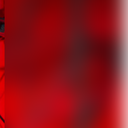
新宿LOFT初の試みである
都市型サーキットイベント
『SHINJUK...
2026.08.07
[ kei ]、8月12日Veats
Shibuya公演に Sho...
2026.08.07
DuelJewel × VISUNAVI
Japanコラム企画「俺...
2026.08.06
【Quattro Cantare】始動以