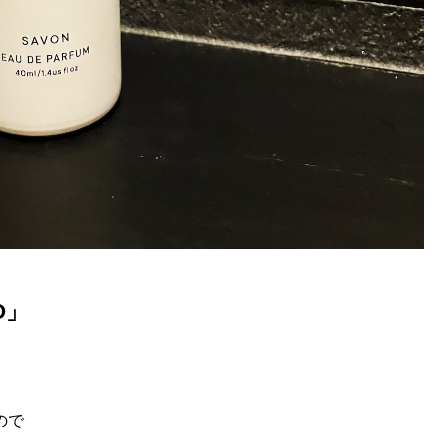
O」
ので