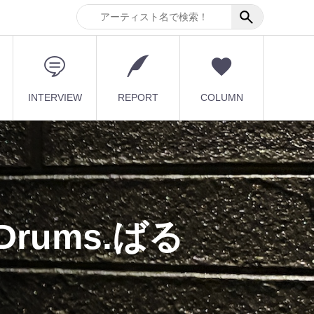
INTERVIEW
REPORT
COLUMN
・Drums.ばる