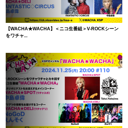
【WACHA★WACHA】＜ニコ生番組＞V-ROCKシーン
をワチャ...