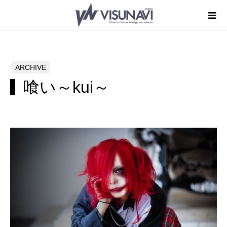
ARCHIVE
喰い～kui～