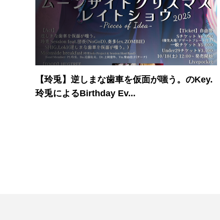
【玲兎】逆しまな歯車を仮面が嗤う。のKey.
玲兎によるBirthday Ev...