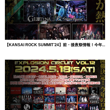
【KANSAI ROCK SUMMIT’24】前・後夜祭情報！今年...