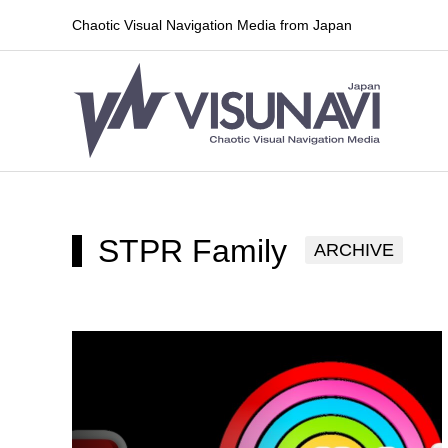
Chaotic Visual Navigation Media from Japan
STPR Family
ARCHIVE